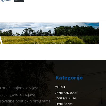
Kategorije
onaći najnovije vijesti,
VIJESTI
JAVNI NATJEČAJI
dije, govore i izjave
IZVJEŠĆA MUP-A
provedbe političkih programa
JAVNI POZIVI