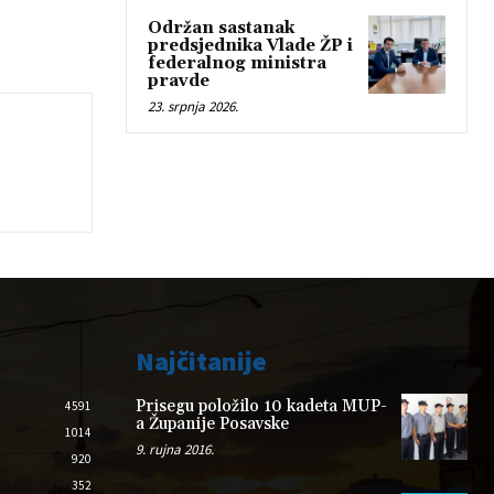
Održan sastanak
predsjednika Vlade ŽP i
federalnog ministra
pravde
23. srpnja 2026.
Najčitanije
Prisegu položilo 10 kadeta MUP-
4591
a Županije Posavske
1014
9. rujna 2016.
920
352