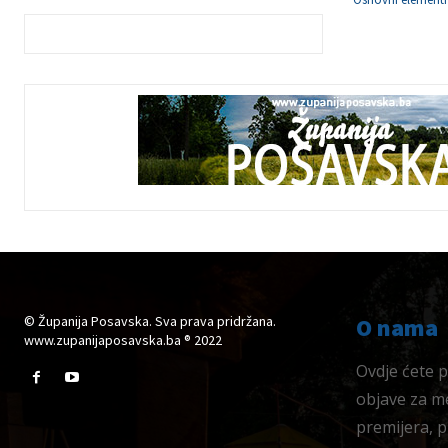
© Županija Posavska. Sva prava pridržana.
O nama
www.zupanijaposavska.ba ® 2022
Ovdje ćete pr
objave za me
premijera, 