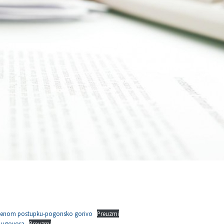
edenom postupku-pogonsko gorivo
Preuzmi
i ugovora
Preuzmi