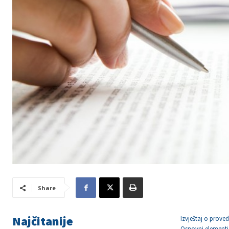
Share
Najčitanije
Izvještaj o prov
Osnovni element