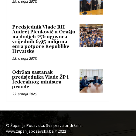
29. srpnja 2026.
Predsjednik Vlade RH
Andrej Plenković u Orašju
na dodjeli 276 ugovora
vrijednih 6,95 milijuna
eura potpore Republike
Hrvatske
28. srpnja 2026.
Održan sastanak
predsjednika Vlade ŽP i
federalnog ministra
pravde
23. srpnja 2026.
© Županija Posavska. Sva prava pridržana.
www.zupanijaposavska.ba ® 2022