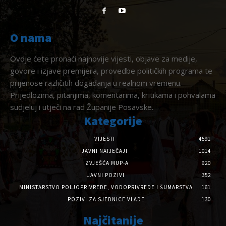
O nama
Ovdje ćete pronaći najnovije vijesti, objave za medije,
govore i izjave premijera, provedbe političkih programa te
prijenose različitih događanja u realnom vremenu.
Prijedlozima, pitanjima, komentarima, kritikama i pohvalama
sudjeluj i utječi na rad Županije Posavske.
Kategorije
VIJESTI
4591
JAVNI NATJEČAJI
1014
IZVJEŠĆA MUP-A
920
JAVNI POZIVI
352
MINISTARSTVO POLJOPRIVREDE, VODOPRIVREDE I ŠUMARSTVA
161
POZIVI ZA SJEDNICE VLADE
130
Najčitanije