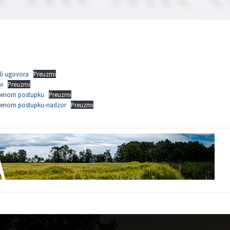
li ugovora
Preuzmi
vi
Preuzmi
edenom postupku
Preuzmi
edenom postupku-nadzor
Preuzmi