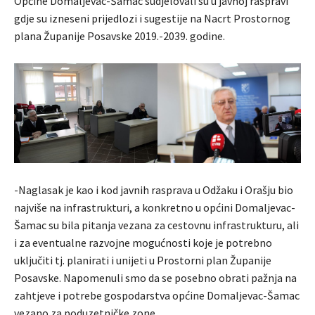
Općine Domaljevac-Šamac sudjelovali su u javnoj raspravi
gdje su izneseni prijedlozi i sugestije na Nacrt Prostornog
plana Županije Posavske 2019.-2039. godine.
-Naglasak je kao i kod javnih rasprava u Odžaku i Orašju bio
najviše na infrastrukturi, a konkretno u općini Domaljevac-
Šamac su bila pitanja vezana za cestovnu infrastrukturu, ali
i za eventualne razvojne mogućnosti koje je potrebno
uključiti tj. planirati i unijeti u Prostorni plan Županije
Posavske. Napomenuli smo da se posebno obrati pažnja na
zahtjeve i potrebe gospodarstva općine Domaljevac-Šamac
vezano za poduzetničke zone.