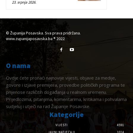
23. srpnja 2026.
© Županija Posavska. Sva prava pridržana.
www.zupanijaposavska.ba ® 2022
O nama
Ovdje ćete pronaći najnovije vijesti, objave za medije,
govore i izjave premijera, provedbe političkih programa te
prijenose različitih događanja u realnom vremenu.
Prijedlozima, pitanjima, komentarima, kritikama i pohvalama
sudjeluj i utječi na rad Županije Posavske.
Kategorije
VIJESTI
4591
JAVNI NATJEČAJI
1014