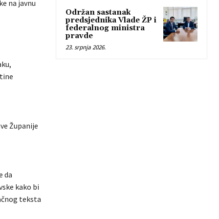
ke na javnu
Održan sastanak
predsjednika Vlade ŽP i
federalnog ministra
pravde
23. srpnja 2026.
aku,
tine
ave Županije
e da
vske kako bi
načnog teksta