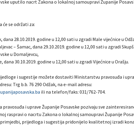
vske uputilo nacrt Zakona o lokalnoj samoupravi Županije Posavs
 će se održati za:
 dana 28.10.2019. godine u 12,00 sati u zgradi Male vijećnice u Odž
jevac – Šamac, dana 29.10.2019. godine u 12,00 sati u zgradi Skupš
vske u Domaljevcu,
, dana 30.10.2019. godine u 12,00 sati u zgradi Vijećnice u Orašju.
ijedloge i sugestije možete dostaviti Ministarstvu pravosuđa i upr
resu: Trg b.b. 76 290 Odžak, na e-mail adresu:
upanijaposavska.ba
ili na telefon/faks: 031/762-704.
va pravosuđa i uprave Županije Posavske pozivaju sve zainteresiran
avnoj raspravi o nacrtu Zakona o lokalnoj samoupravi Županije Posa
primjedbi, prijedloga i sugestija pridonijelo kvalitetnoj izradi ko