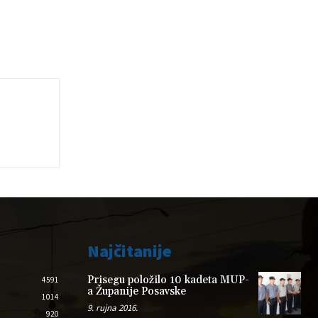
Najčitanije
Prisegu položilo 10 kadeta MUP-
4591
a Županije Posavske
1014
9. rujna 2016.
920