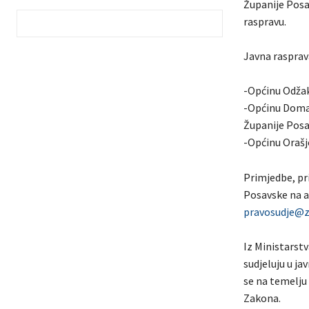
Županije Posa
raspravu.
Javna rasprava
-Općinu Odžak,
-Općinu Domal
Županije Posa
-Općinu Orašje
Primjedbe, pr
Posavske na ad
pravosudje@z
Iz Ministarst
sudjeluju u j
se na temelju 
Zakona.