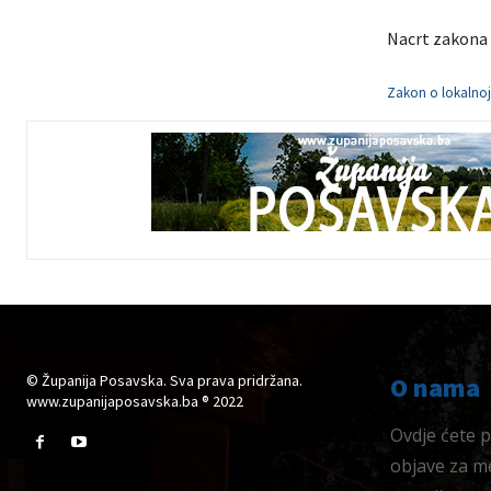
Nacrt zakona 
Zakon o lokalnoj
© Županija Posavska. Sva prava pridržana.
O nama
www.zupanijaposavska.ba ® 2022
Ovdje ćete pr
objave za me