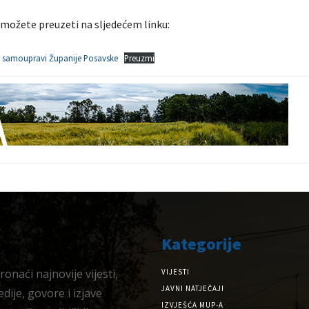
možete preuzeti na sljedećem linku:
 samoupravi Županije Posavske
Preuzmi
Kategorije
onaći najnovije vijesti,
VIJESTI
JAVNI NATJEČAJI
dije, govore i izjave
IZVJEŠĆA MUP-A