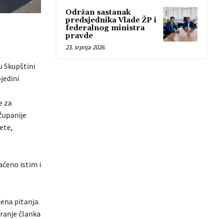
Održan sastanak
predsjednika Vlade ŽP i
federalnog ministra
pravde
23. srpnja 2026.
u Skupštini
jedini
e za
Županije
ete,
aćeno istim i
ena pitanja.
iranje članka