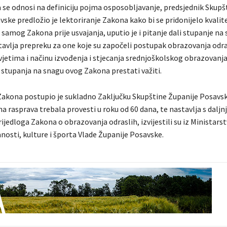
ja se odnosi na definiciju pojma osposobljavanje, predsjednik Skupš
ske predložio je lektoriranje Zakona kako bi se pridonijelo kvalite
i samog Zakona prije usvajanja, uputio je i pitanje dali stupanje n
avlja prepreku za one koje su započeli postupak obrazovanja odr
vjetima i načinu izvođenja i stjecanja srednjoškolskog obrazovanja
 stupanja na snagu ovog Zakona prestati važiti.
Zakona postupio je sukladno Zaključku Skupštine Županije Posav
a rasprava trebala provesti u roku od 60 dana, te nastavlja s dalj
ijedloga Zakona o obrazovanja odraslih, izvijestili su iz Ministars
nosti, kulture i športa Vlade Županije Posavske.