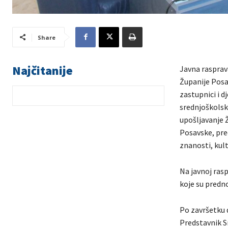
Share
Najčitanije
Javna rasprava
Županije Posav
zastupnici i d
srednjoškolsk
upošljavanje 
Posavske, pre
znanosti, kult
Na javnoj rasp
koje su predn
Po završetku 
Predstavnik Sr