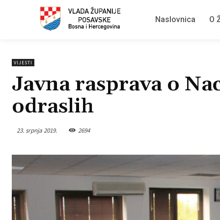
Naslovnica
O Ž
VIJESTI
Javna rasprava o Na
odraslih
23. srpnja 2019.
2694