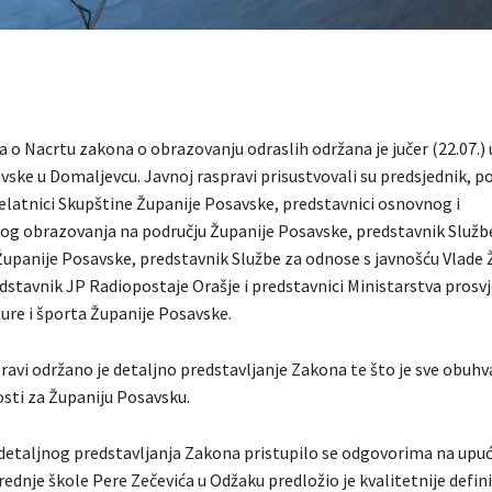
 o Nacrtu zakona o obrazovanju odraslih održana je jučer (22.07.) 
ske u Domaljevcu. Javnoj raspravi prisustvovali su predsjednik, po
jelatnici Skupštine Županije Posavske, predstavnici osnovnog i
og obrazovanja na području Županije Posavske, predstavnik Služb
Županije Posavske, predstavnik Službe za odnose s javnošću Vlade 
dstavnik JP Radiopostaje Orašje i predstavnici Ministarstva prosvj
ure i športa Županije Posavske.
ravi održano je detaljno predstavljanje Zakona te što je sve obuhv
osti za Županiju Posavsku.
detaljnog predstavljanja Zakona pristupilo se odgovorima na upuć
ednje škole Pere Zečevića u Odžaku predložio je kvalitetnije defin