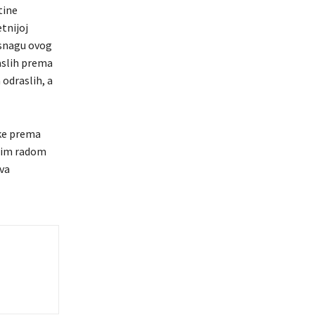
tine
tnijoj
a snagu ovog
aslih prema
 odraslih, a
ske prema
njim radom
tva