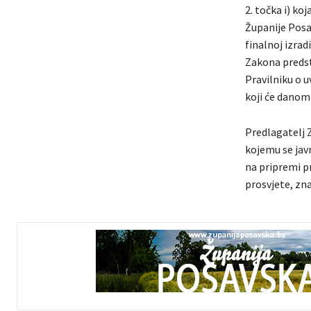
2. točka i) ko
Županije Posav
finalnoj izrad
Zakona predst
Pravilniku o u
koji će danom
Predlagatelj 
kojemu se javn
na pripremi pr
prosvjete, zna