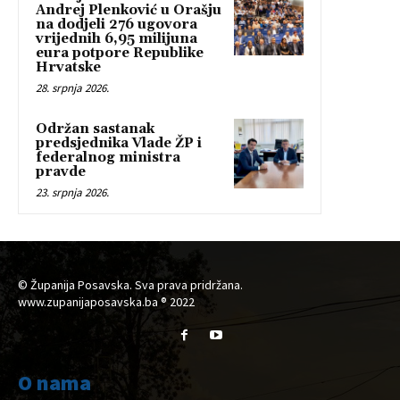
Andrej Plenković u Orašju
na dodjeli 276 ugovora
vrijednih 6,95 milijuna
eura potpore Republike
Hrvatske
28. srpnja 2026.
Održan sastanak
predsjednika Vlade ŽP i
federalnog ministra
pravde
23. srpnja 2026.
© Županija Posavska. Sva prava pridržana.
www.zupanijaposavska.ba ® 2022
O nama