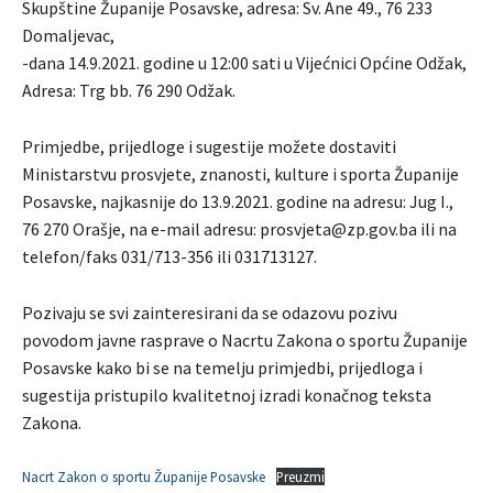
Skupštine Županije Posavske, adresa: Sv. Ane 49., 76 233
Domaljevac,
-dana 14.9.2021. godine u 12:00 sati u Vijećnici Općine Odžak,
Adresa: Trg bb. 76 290 Odžak.
Primjedbe, prijedloge i sugestije možete dostaviti
Ministarstvu prosvjete, znanosti, kulture i sporta Županije
Posavske, najkasnije do 13.9.2021. godine na adresu: Jug I.,
76 270 Orašje, na e-mail adresu: prosvjeta@zp.gov.ba ili na
telefon/faks 031/713-356 ili 031713127.
Pozivaju se svi zainteresirani da se odazovu pozivu
povodom javne rasprave o Nacrtu Zakona o sportu Županije
Posavske kako bi se na temelju primjedbi, prijedloga i
sugestija pristupilo kvalitetnoj izradi konačnog teksta
Zakona.
Nacrt Zakon o sportu Županije Posavske
Preuzmi