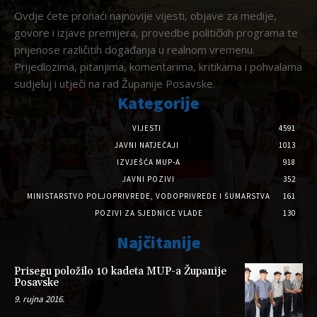
Ovdje ćete pronaći najnovije vijesti, objave za medije,
govore i izjave premijera, provedbe političkih programa te
prijenose različitih događanja u realnom vremenu.
Prijedlozima, pitanjima, komentarima, kritikama i pohvalama
sudjeluj i utječi na rad Županije Posavske.
Kategorije
VIJESTI
4591
JAVNI NATJEČAJI
1013
IZVJEŠĆA MUP-A
918
JAVNI POZIVI
352
MINISTARSTVO POLJOPRIVREDE, VODOPRIVREDE I ŠUMARSTVA
161
POZIVI ZA SJEDNICE VLADE
130
Najčitanije
Prisegu položilo 10 kadeta MUP-a Županije
Posavske
9. rujna 2016.