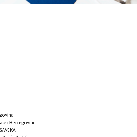
govina
sne i Hercegovine
SAVSKA