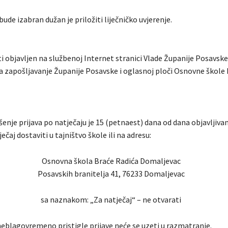
bude izabran dužan je priložiti liječničko uvjerenje.
ti objavljen na službenoj Internet stranici Vlade Županije Posavske
za zapošljavanje Županije Posavske i oglasnoj ploči Osnovne škole
nje prijava po natječaju je 15 (petnaest) dana od dana objavljivan
ečaj dostaviti u tajništvo škole ili na adresu:
Osnovna škola Braće Radića Domaljevac
Posavskih branitelja 41, 76233 Domaljevac
sa naznakom: „Za natječaj“ – ne otvarati
eblagovremeno pristigle prijave neće se uzeti u razmatranje.