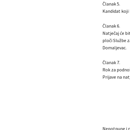
Članak 5.
Kandidat koji 
Članak 6.
Natječaj će bi
ploči Službe 
Domaljevac.
Članak 7.
Rok za podnoše
Prijave na natj
Nepotpune i n