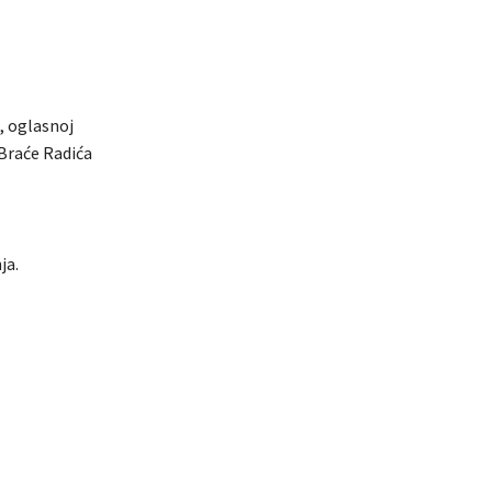
, oglasnoj
 Braće Radića
ja.