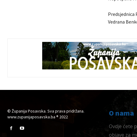
Predsjednica 
Vedrana Benk
© Županija Posavska. Sva prava pridržana.
O nama
www.zupanijaposavska.ba ® 2022
Ovdje ćete pr
objave za me