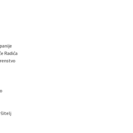
panije
će Radića
erenstvo
to
itelj