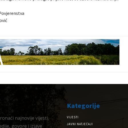
Povjerenstva
ović
Kategorije
onaći najnovije vijesti,
VIJESTI
JAVNI NATJEČAJI
dije, govore i izjave