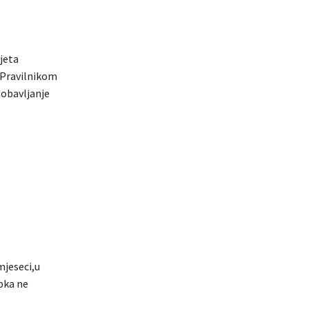
jeta
 Pravilnikom
 obavljanje
 mjeseci,u
pka ne