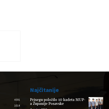
Najčitanije
Prisegu položilo 10 kadeta MUP-
4591
a Županije Posavske
1014