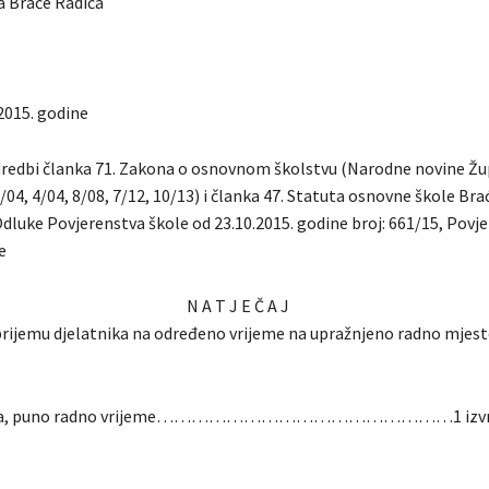
 Braće Radića
2015. godine
redbi članka 71. Zakona o osnovnom školstvu (Narodne novine Žu
/04, 4/04, 8/08, 7/12, 10/13) i članka 47. Statuta osnovne škole Bra
dluke Povjerenstva škole od 23.10.2015. godine broj: 661/15, Povj
e
N A T J E Č A J
prijemu djelatnika na određeno vrijeme na upražnjeno radno mjes
/ica, puno radno vrijeme……………………………………………1 izvrš