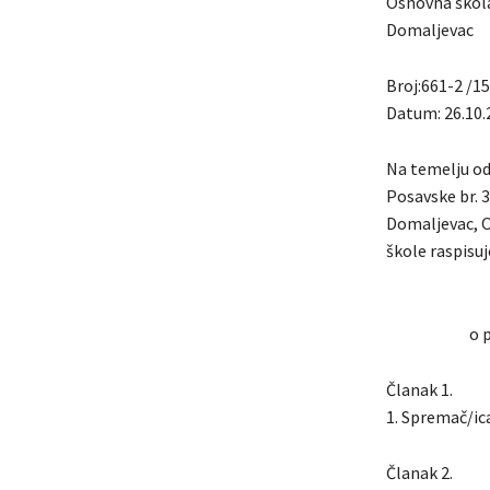
Osnovna škola
Domaljevac
Broj:661-2 /15
Datum: 26.10.
Na temelju od
Posavske br. 3
Domaljevac, O
škole raspisuj
o 
Članak 1.
1. Spremač
Članak 2.