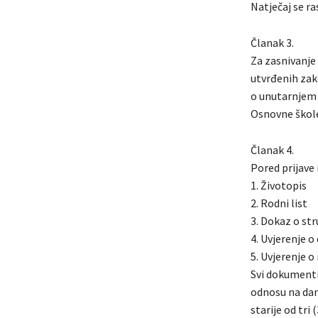
Natječaj se ra
Članak 3.
Za zasnivanje
utvrđenih za
o unutarnjem u
Osnovne škole
Članak 4.
Pored prijave 
1. Životopis
2. Rodni list
3. Dokaz o st
4. Uvjerenje o
5. Uvjerenje 
Svi dokumenti 
odnosu na dan
starije od tri 