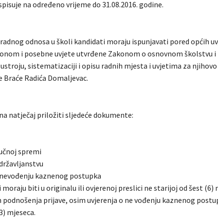
spisuje na određeno vrijeme do 31.08.2016. godine.
 radnog odnosa u školi kandidati moraju ispunjavati pored općih uv
konom i posebne uvjete utvrđene Zakonom o osnovnom školstvu i
stroju, sistematizaciji i opisu radnih mjesta i uvjetima za njihovo
 Braće Radića Domaljevac.
na natječaj priložiti sljedeće dokumente:
ručnoj spremi
 državljanstvu
o nevođenju kaznenog postupka
moraju biti u originalu ili ovjerenoj preslici ne starijoj od šest (6)
 podnošenja prijave, osim uvjerenja o ne vođenju kaznenog postu
(3) mjeseca.