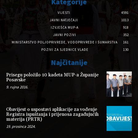
Kategorije
VIJESTI
4591
JAVNI NATJEČAJI
1013
IZVJEŠĆA MUP-A
918
JAVNI POZIVI
352
MINISTARSTVO POLJOPRIVREDE, VODOPRIVREDE I ŠUMARSTVA
161
POZIVI ZA SJEDNICE VLADE
130
Najčitanije
Prisegu položilo 10 kadeta MUP-a Županije
Posavske
9. rujna 2016.
Obavijest o uspostavi aplikacije za vođenje
Registra ispuštanja i prijenosa zagađujućih
materija (PRTR)
19. prosinca 2024.