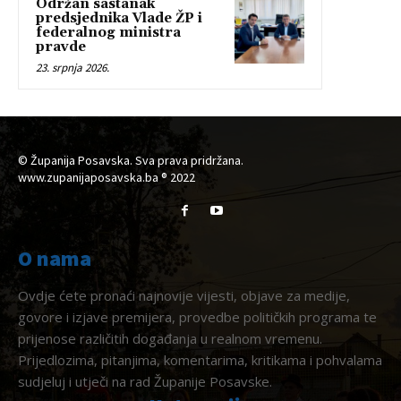
Održan sastanak
predsjednika Vlade ŽP i
federalnog ministra
pravde
23. srpnja 2026.
© Županija Posavska. Sva prava pridržana.
www.zupanijaposavska.ba ® 2022
O nama
Ovdje ćete pronaći najnovije vijesti, objave za medije,
govore i izjave premijera, provedbe političkih programa te
prijenose različitih događanja u realnom vremenu.
Prijedlozima, pitanjima, komentarima, kritikama i pohvalama
sudjeluj i utječi na rad Županije Posavske.