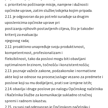
c. prioritetno poštivanje misije, namjene i dužnosti
općinske uprave, zatim službe/odsjeka kojim pripada.
2.11. je odgovoran da po potrebi surađuje sa drugim
uposlenicima općinske uprave pri
postizanju njihovih postavljenih ciljeva, što je također
kriterij za evaluaciju
njegovog rada;
2.12. proaktivno unapređuje svoju produktivnost,
kompetentnost, profesionalizam i
fleksibilnost, tako da poslovi mogu biti obavljani
optimalnom brzinom, točnošću i konzistentnošću;
2.13. poznaje važeće zakone, podzakonske i normativne
akte koji se odnose na procese/usluge vezano za predmete i
poslove koji su mu dodijeljeni, prati sve izmjene istih;
2.14. obavlja i druge poslove po nalogu Općinskog načelnika
i Načelnika Službe za komunikacije sukladno stručnoj
spremi i radnom iskustvu.
2.15. za svoj rad odgovoran je Općinskom načelniku i