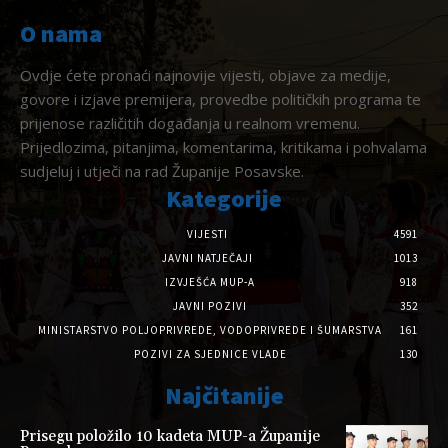
O nama
Ovdje ćete pronaći najnovije vijesti, objave za medije,
govore i izjave premijera, provedbe političkih programa te
prijenose različitih događanja u realnom vremenu.
Prijedlozima, pitanjima, komentarima, kritikama i pohvalama
sudjeluj i utječi na rad Županije Posavske.
Kategorije
VIJESTI
4591
JAVNI NATJEČAJI
1013
IZVJEŠĆA MUP-A
918
JAVNI POZIVI
352
MINISTARSTVO POLJOPRIVREDE, VODOPRIVREDE I ŠUMARSTVA
161
POZIVI ZA SJEDNICE VLADE
130
Najčitanije
Prisegu položilo 10 kadeta MUP-a Županije