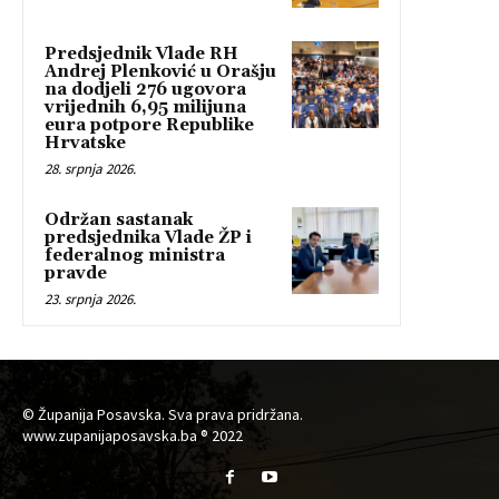
Predsjednik Vlade RH
Andrej Plenković u Orašju
na dodjeli 276 ugovora
vrijednih 6,95 milijuna
eura potpore Republike
Hrvatske
28. srpnja 2026.
Održan sastanak
predsjednika Vlade ŽP i
federalnog ministra
pravde
23. srpnja 2026.
© Županija Posavska. Sva prava pridržana.
www.zupanijaposavska.ba ® 2022