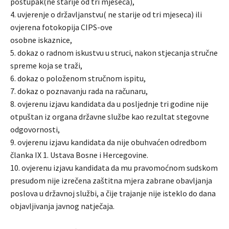
postupak(ne starije od tri mjeseca),
4. uvjerenje o državljanstvu( ne starije od tri mjeseca) ili
ovjerena fotokopija CIPS-ove
osobne iskaznice,
5. dokaz o radnom iskustvu u struci, nakon stjecanja stručne
spreme koja se traži,
6. dokaz o položenom stručnom ispitu,
7. dokaz o poznavanju rada na računaru,
8. ovjerenu izjavu kandidata da u posljednje tri godine nije
otpuštan iz organa državne službe kao rezultat stegovne
odgovornosti,
9. ovjerenu izjavu kandidata da nije obuhvaćen odredbom
članka IX 1. Ustava Bosne i Hercegovine.
10. ovjerenu izjavu kandidata da mu pravomoćnom sudskom
presudom nije izrečena zaštitna mjera zabrane obavljanja
poslova u državnoj službi, a čije trajanje nije isteklo do dana
objavljivanja javnog natječaja.