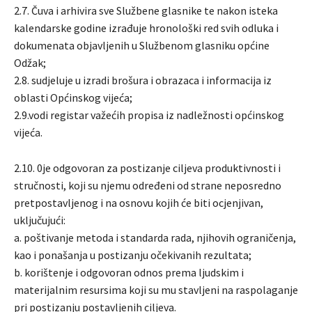
2.7. Čuva i arhivira sve Službene glasnike te nakon isteka
kalendarske godine izrađuje hronološki red svih odluka i
dokumenata objavljenih u Službenom glasniku općine
Odžak;
2.8. sudjeluje u izradi brošura i obrazaca i informacija iz
oblasti Općinskog vijeća;
2.9.vodi registar važećih propisa iz nadležnosti općinskog
vijeća.
2.10. 0je odgovoran za postizanje ciljeva produktivnosti i
stručnosti, koji su njemu određeni od strane neposredno
pretpostavljenog i na osnovu kojih će biti ocjenjivan,
uključujući:
a. poštivanje metoda i standarda rada, njihovih ograničenja,
kao i ponašanja u postizanju očekivanih rezultata;
b. korištenje i odgovoran odnos prema ljudskim i
materijalnim resursima koji su mu stavljeni na raspolaganje
pri postizanju postavljenih ciljeva.