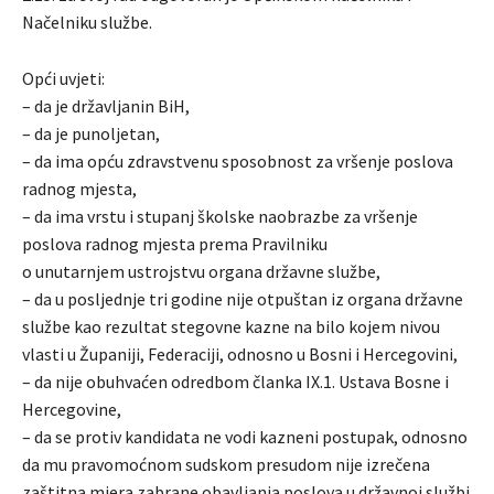
Načelniku službe.
Opći uvjeti:
– da je državljanin BiH,
– da je punoljetan,
– da ima opću zdravstvenu sposobnost za vršenje poslova
radnog mjesta,
– da ima vrstu i stupanj školske naobrazbe za vršenje
poslova radnog mjesta prema Pravilniku
o unutarnjem ustrojstvu organa državne službe,
– da u posljednje tri godine nije otpuštan iz organa državne
službe kao rezultat stegovne kazne na bilo kojem nivou
vlasti u Županiji, Federaciji, odnosno u Bosni i Hercegovini,
– da nije obuhvaćen odredbom članka IX.1. Ustava Bosne i
Hercegovine,
– da se protiv kandidata ne vodi kazneni postupak, odnosno
da mu pravomoćnom sudskom presudom nije izrečena
zaštitna mjera zabrane obavljanja poslova u državnoj službi