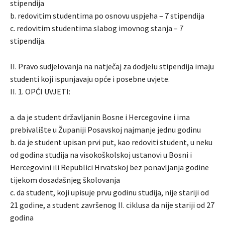
stipendija
b. redovitim studentima po osnovu uspjeha – 7 stipendija
c. redovitim studentima slabog imovnog stanja – 7
stipendija.
II. Pravo sudjelovanja na natječaj za dodjelu stipendija imaju
studenti koji ispunjavaju opće i posebne uvjete.
II. 1. OPĆI UVJETI:
a. da je student državljanin Bosne i Hercegovine i ima
prebivalište u Županiji Posavskoj najmanje jednu godinu
b. da je student upisan prvi put, kao redoviti student, u neku
od godina studija na visokoškolskoj ustanovi u Bosni i
Hercegovini ili Republici Hrvatskoj bez ponavljanja godine
tijekom dosadašnjeg školovanja
c. da student, koji upisuje prvu godinu studija, nije stariji od
21 godine, a student završenog II. ciklusa da nije stariji od 27
godina