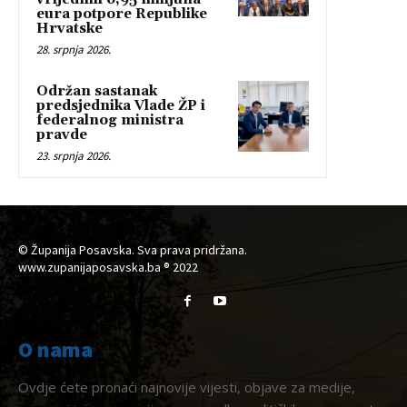
eura potpore Republike
Hrvatske
28. srpnja 2026.
Održan sastanak
predsjednika Vlade ŽP i
federalnog ministra
pravde
23. srpnja 2026.
© Županija Posavska. Sva prava pridržana.
www.zupanijaposavska.ba ® 2022
O nama
Ovdje ćete pronaći najnovije vijesti, objave za medije,