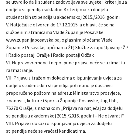
se utvrdilo da li student zadovoljava sve uvjete i kriterije za
dodjelu stipendija sukladno Kriterijima za dodjelu
studentskih stipendija u akademskoj 2015./2016. godini.
V. Natječaj je otvoren do 17.12.2015. a objavit će se na
službenim stranicama Vlade Županije Posavske
www.zupanijaposavska.ba, oglasnim pločama Vlade
Županije Posavske, općinama ŽP, Službe za upošljavanje ŽP
i Radio postaji Orašje i Radio postaji Odžak
VI. Nepravovremene i nepotpune prijave neće se uzimati u
razmatranje.
VII. Prijavu s traženim dokazima o ispunjavanju uvjeta za
dodjelu studentskih stipendija potrebno je dostaviti
preporučeno poštom na adresu: Ministarstvo prosvjete,
znanosti, kulture i športa Županije Posavske, Jug I bb,
76270 Orašje, s naznakom „Prijava na natječaj za dodjelu
stipendija u akademskoj 2015./2016. godini – Ne otvarati“.
VIII. Prijave i dokazi o ispunjavanju uvjeta za dodjelu
stipendija neće se vraćati kandidatima.