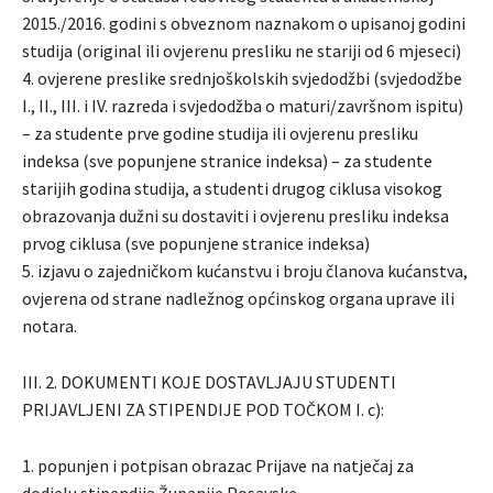
2015./2016. godini s obveznom naznakom o upisanoj godini
studija (original ili ovjerenu presliku ne stariji od 6 mjeseci)
4. ovjerene preslike srednjoškolskih svjedodžbi (svjedodžbe
I., II., III. i IV. razreda i svjedodžba o maturi/završnom ispitu)
– za studente prve godine studija ili ovjerenu presliku
indeksa (sve popunjene stranice indeksa) – za studente
starijih godina studija, a studenti drugog ciklusa visokog
obrazovanja dužni su dostaviti i ovjerenu presliku indeksa
prvog ciklusa (sve popunjene stranice indeksa)
5. izjavu o zajedničkom kućanstvu i broju članova kućanstva,
ovjerena od strane nadležnog općinskog organa uprave ili
notara.
III. 2. DOKUMENTI KOJE DOSTAVLJAJU STUDENTI
PRIJAVLJENI ZA STIPENDIJE POD TOČKOM I. c):
1. popunjen i potpisan obrazac Prijave na natječaj za
dodjelu stipendija Županije Posavske