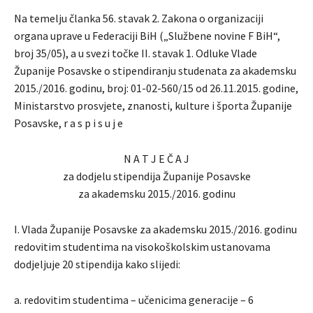
Na temelju članka 56. stavak 2. Zakona o organizaciji
organa uprave u Federaciji BiH („Službene novine F BiH“,
broj 35/05), a u svezi točke II. stavak 1. Odluke Vlade
Županije Posavske o stipendiranju studenata za akademsku
2015./2016. godinu, broj: 01-02-560/15 od 26.11.2015. godine,
Ministarstvo prosvjete, znanosti, kulture i športa Županije
Posavske, r a s p i s u j e
N A T J E Č A J
za dodjelu stipendija Županije Posavske
za akademsku 2015./2016. godinu
I. Vlada Županije Posavske za akademsku 2015./2016. godinu
redovitim studentima na visokoškolskim ustanovama
dodjeljuje 20 stipendija kako slijedi:
a. redovitim studentima – učenicima generacije – 6