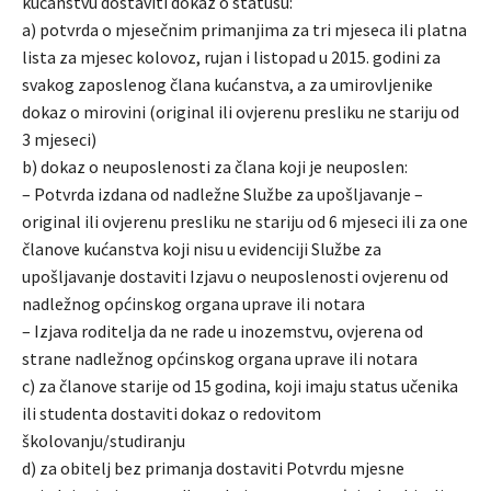
kućanstvu dostaviti dokaz o statusu:
a) potvrda o mjesečnim primanjima za tri mjeseca ili platna
lista za mjesec kolovoz, rujan i listopad u 2015. godini za
svakog zaposlenog člana kućanstva, a za umirovljenike
dokaz o mirovini (original ili ovjerenu presliku ne stariju od
3 mjeseci)
b) dokaz o neuposlenosti za člana koji je neuposlen:
– Potvrda izdana od nadležne Službe za upošljavanje –
original ili ovjerenu presliku ne stariju od 6 mjeseci ili za one
članove kućanstva koji nisu u evidenciji Službe za
upošljavanje dostaviti Izjavu o neuposlenosti ovjerenu od
nadležnog općinskog organa uprave ili notara
– Izjava roditelja da ne rade u inozemstvu, ovjerena od
strane nadležnog općinskog organa uprave ili notara
c) za članove starije od 15 godina, koji imaju status učenika
ili studenta dostaviti dokaz o redovitom
školovanju/studiranju
d) za obitelj bez primanja dostaviti Potvrdu mjesne