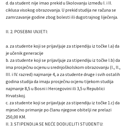
d. da student nije imao prekid u školovanju između I. i II.
ciklusa visokog obrazovanja. U prekid studija ne računa se
zamrzavanje godine zbog bolesti ili dugotrajnog liječenja.
II. 2. POSEBNI UVJETI:
a. za studente koji se prijavljuje za stipendiju iz točke I.a) da
je učenik generacije
b. za studente koji se prijavljuje za stipendiju iz točke I.b) da
ima prosječnu ocjenu u srednjoškolskom obrazovanju (I., II.,
III. i IV. razred) najmanje 4, a za studente druge i svih ostalih
godina studija da imaju prosječnu ocjenu tijekom studija
najmanje 8,5 u Bosni i Hercegovini ili 3,5 u Republici
Hrvatskoj.
c. za studente koji se prijavljuje za stipendiju iz točke 1.c) da
mjesečno primanje po članu njegove obitelji ne prelazi
250,00 KM.
II. 3. STIPENDIJA SE NEĆE DODIJELITI STUDENTU: