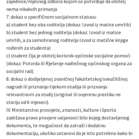
zajednice/mjesnog odbora kojom se potvrđuje da obitelj
nema nikakvih primanja
7. dokaz o specifičnom socijalnom statusu:
a) student bez oba roditelja (dokaz: Izvod iz matice umrlih)
b) student bez jednog roditelja (dokaz: Izvod iz matice
umrlih, a za samohranog roditelja Izvod iz matične knjige
rođenih za studenta)
c) student čija je obitelj korisnik općinske socijalne pomoći
(dokaz: Potvrda ili Rješenje nadležnog općinskog organa za
socijalni rad).
8. dokaz o dodijeljenoj zvaničnoj fakultetskoj/sveučilišnoj
nagradi ili priznanju tijekom studija ili priznanju
relevantnom za studij (original ili ovjerenu presliku ne
stariju od 6 mjeseci).
IV. Ministarstvo prosvjete, znanosti, kulture i športa
zadržava pravo provjere valjanosti bilo kojeg dostavljenog
dokumenta, te mogućnost da zatraži i dodatnu
dokumentaciju, ukoliko ustanovi da je isto potrebno kako bi