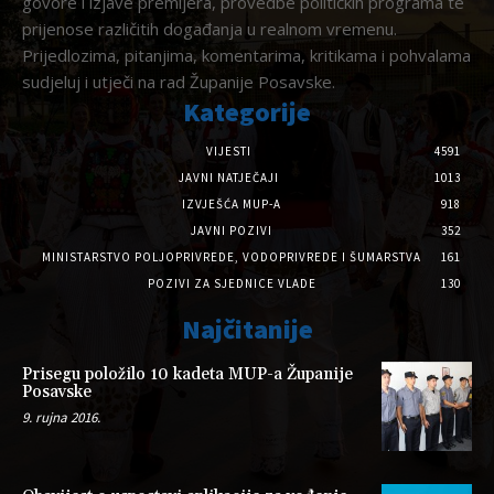
govore i izjave premijera, provedbe političkih programa te
prijenose različitih događanja u realnom vremenu.
Prijedlozima, pitanjima, komentarima, kritikama i pohvalama
sudjeluj i utječi na rad Županije Posavske.
Kategorije
VIJESTI
4591
JAVNI NATJEČAJI
1013
IZVJEŠĆA MUP-A
918
JAVNI POZIVI
352
MINISTARSTVO POLJOPRIVREDE, VODOPRIVREDE I ŠUMARSTVA
161
POZIVI ZA SJEDNICE VLADE
130
Najčitanije
Prisegu položilo 10 kadeta MUP-a Županije
Posavske
9. rujna 2016.