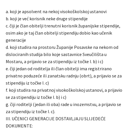
a. koji je apsolvent na nekoj visokoškolskoj ustanovi
b. koji je već korisnik neke druge stipendije
c. čiji je član obitelji trenutni korisnik županijske stipendije,
osim ako je taj član obitelji stipendiju dobio kao učenik
generacije
d. koji studira na prostoru Županije Posavske na nekom od
dislociranih studija bilo koje sastavnice Sveučilišta u
Mostaru, a prijavio se za stipendiju iz točke I. b) i c)
e. čiji jedan od roditelja ili član obitelji ima registrirano
privatno poduzeće ili zanatsku radnju (obrt), a prijavio se za
stipendiju iz točke I. c)
f. koji studira na privatnoj visokoškolskoj ustanovi, a prijavio
se za stipendiju iz točke I. b) i c)
g. čiji roditelji (jedan ili oba) rade u inozemstvu, a prijavio se
za stipendiju iz točke I. c).
III. UČENICI GENERACIJE DOSTAVLJAJU SLIJEDEĆE
DOKUMENTE: