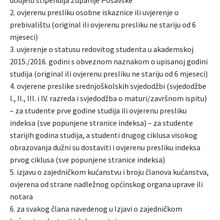
2. ovjerenu presliku osobne iskaznice ili uvjerenje o
prebivalištu (original ili ovjerenu presliku ne stariju od 6
mjeseci)
3. uvjerenje o statusu redovitog studenta u akademskoj
2015./2016. godini s obveznom naznakom o upisanoj godini
studija (original ili ovjerenu presliku ne stariju od 6 mjeseci)
4. ovjerene preslike srednjoškolskih svjedodžbi (svjedodžbe
I., II., III. i IV. razreda i svjedodžba o maturi/završnom ispitu)
– za studente prve godine studija ili ovjerenu presliku
indeksa (sve popunjene stranice indeksa) – za studente
starijih godina studija, a studenti drugog ciklusa visokog
obrazovanja dužni su dostaviti i ovjerenu presliku indeksa
prvog ciklusa (sve popunjene stranice indeksa)
5. izjavu o zajedničkom kućanstvu i broju članova kućanstva,
ovjerena od strane nadležnog općinskog organa uprave ili
notara
6. za svakog člana navedenog u Izjavi o zajedničkom