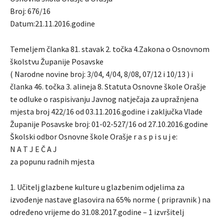
Broj: 676/16
Datum:21.11.2016.godine
Temeljem članka 81. stavak 2. točka 4.Zakona o Osnovnom
školstvu Županije Posavske
( Narodne novine broj: 3/04, 4/04, 8/08, 07/12 i 10/13 ) i
članka 46. točka 3. alineja 8. Statuta Osnovne škole Orašje
te odluke o raspisivanju Javnog natječaja za upražnjena
mjesta broj 422/16 od 03.11.2016.godine i zaključka Vlade
Županije Posavske broj: 01-02-527/16 od 27.10.2016.godine
Školski odbor Osnovne škole Orašje r a s p i s u j e:
N A T J E Č A J
za popunu radnih mjesta
1. Učitelj glazbene kulture u glazbenim odjelima za
izvođenje nastave glasovira na 65% norme ( pripravnik ) na
određeno vrijeme do 31.08.2017.godine – 1 izvršitelj