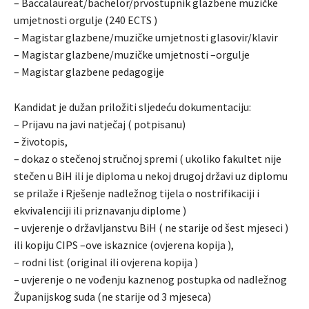
– Baccalaureat/bachelor/prvostupnik glazbene muzičke
umjetnosti orgulje (240 ECTS )
– Magistar glazbene/muzičke umjetnosti glasovir/klavir
– Magistar glazbene/muzičke umjetnosti –orgulje
– Magistar glazbene pedagogije
Kandidat je dužan priložiti sljedeću dokumentaciju:
– Prijavu na javi natječaj ( potpisanu)
– životopis,
– dokaz o stečenoj stručnoj spremi ( ukoliko fakultet nije
stečen u BiH ili je diploma u nekoj drugoj državi uz diplomu
se prilaže i Rješenje nadležnog tijela o nostrifikaciji i
ekvivalenciji ili priznavanju diplome )
– uvjerenje o državljanstvu BiH ( ne starije od šest mjeseci )
ili kopiju CIPS –ove iskaznice (ovjerena kopija ),
– rodni list (original ili ovjerena kopija )
– uvjerenje o ne vođenju kaznenog postupka od nadležnog
Županijskog suda (ne starije od 3 mjeseca)