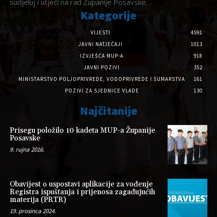
sudjeluj i utječi na rad Županije Posavske.
Kategorije
VIJESTI
4591
JAVNI NATJEČAJI
1013
IZVJEŠĆA MUP-A
918
JAVNI POZIVI
352
MINISTARSTVO POLJOPRIVREDE, VODOPRIVREDE I ŠUMARSTVA
161
POZIVI ZA SJEDNICE VLADE
130
Najčitanije
Prisegu položilo 10 kadeta MUP-a Županije
Posavske
9. rujna 2016.
Obavijest o uspostavi aplikacije za vođenje
Registra ispuštanja i prijenosa zagađujućih
materija (PRTR)
19. prosinca 2024.