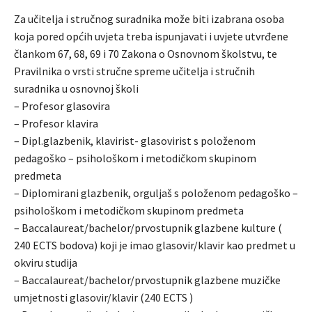
Za učitelja i stručnog suradnika može biti izabrana osoba
koja pored općih uvjeta treba ispunjavati i uvjete utvrđene
člankom 67, 68, 69 i 70 Zakona o Osnovnom školstvu, te
Pravilnika o vrsti stručne spreme učitelja i stručnih
suradnika u osnovnoj školi
– Profesor glasovira
– Profesor klavira
– Dipl.glazbenik, klavirist- glasovirist s položenom
pedagoško – psihološkom i metodičkom skupinom
predmeta
– Diplomirani glazbenik, orguljaš s položenom pedagoško –
psihološkom i metodičkom skupinom predmeta
– Baccalaureat/bachelor/prvostupnik glazbene kulture (
240 ECTS bodova) koji je imao glasovir/klavir kao predmet u
okviru studija
– Baccalaureat/bachelor/prvostupnik glazbene muzičke
umjetnosti glasovir/klavir (240 ECTS )