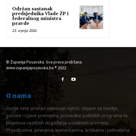
Održan sastanak
predsjednika Vlade ŽP i
federalnog ministra
pravde
23. srpnja 2026.
© Županija Posavska. Sva prava pridržana.
www.zupanijaposavska.ba ® 2022
O nama
Ovdje ćete pronaći najnovije vijesti, objave za medije,
govore i izjave premijera, provedbe političkih programa te
prijenose različitih događanja u realnom vremenu.
Prijedlozima, pitanjima, komentarima, kritikama i pohvalama