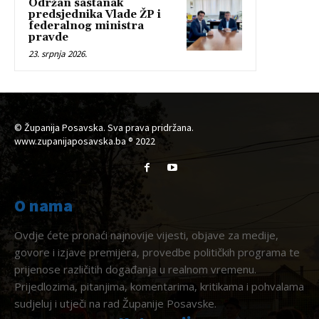
Održan sastanak
predsjednika Vlade ŽP i
federalnog ministra
pravde
23. srpnja 2026.
© Županija Posavska. Sva prava pridržana.
www.zupanijaposavska.ba ® 2022
O nama
Ovdje ćete pronaći najnovije vijesti, objave za medije,
govore i izjave premijera, provedbe političkih programa te
prijenose različitih događanja u realnom vremenu.
Prijedlozima, pitanjima, komentarima, kritikama i pohvalama
sudjeluj i utječi na rad Županije Posavske.