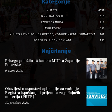
Kategorije
VIJESTI
4591
JAVNI NATJEČAJI
1013
IZVJEŠĆA MUP-A
918
JAVNI POZIVI
352
MINISTARSTVO POLJOPRIVREDE, VODOPRIVREDE I ŠUMARSTVA
161
POZIVI ZA SJEDNICE VLADE
130
Najčitanije
Prisegu položilo 10 kadeta MUP-a Županije
Posavske
9. rujna 2016.
Obavijest o uspostavi aplikacije za vođenje
Registra ispuštanja i prijenosa zagađujućih
materija (PRTR)
19. prosinca 2024.