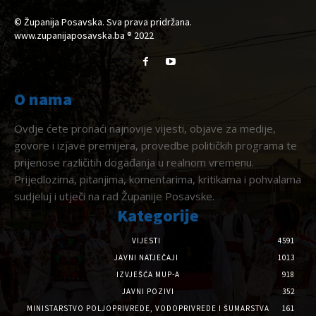
© Županija Posavska. Sva prava pridržana.
www.zupanijaposavska.ba ® 2022
O nama
Ovdje ćete pronaći najnovije vijesti, objave za medije,
govore i izjave premijera, provedbe političkih programa te
prijenose različitih događanja u realnom vremenu.
Prijedlozima, pitanjima, komentarima, kritikama i pohvalama
sudjeluj i utječi na rad Županije Posavske.
Kategorije
VIJESTI
4591
JAVNI NATJEČAJI
1013
IZVJEŠĆA MUP-A
918
JAVNI POZIVI
352
MINISTARSTVO POLJOPRIVREDE, VODOPRIVREDE I ŠUMARSTVA
161