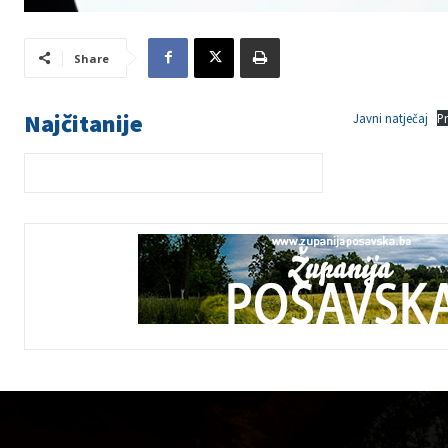
Share
Najčitanije
Javni natječaj
P