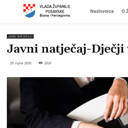
Naslovnica
O Ž
JAVNI NATJEČAJI
Javni natječaj-Dječji 
29. rujna 2020.
2616