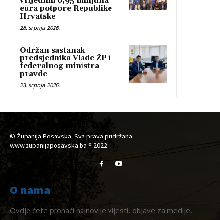
vrijednih 6,95 milijuna
eura potpore Republike
Hrvatske
28. srpnja 2026.
Održan sastanak
predsjednika Vlade ŽP i
federalnog ministra
pravde
23. srpnja 2026.
© Županija Posavska. Sva prava pridržana.
www.zupanijaposavska.ba ® 2022
O nama
Ovdje ćete pronaći najnovije vijesti, objave za medije,