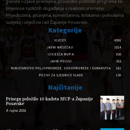
govore i izjave premijera, provedbe političkih programa te
prijenose različitih događanja u realnom vremenu.
Prijedlozima, pitanjima, komentarima, kritikama i pohvalama
sudjeluj i utječi na rad Županije Posavske.
Kategorije
VIJESTI
4591
JAVNI NATJEČAJI
1014
IZVJEŠĆA MUP-A
920
JAVNI POZIVI
352
MINISTARSTVO POLJOPRIVREDE, VODOPRIVREDE I ŠUMARSTVA
161
POZIVI ZA SJEDNICE VLADE
130
Najčitanije
Prisegu položilo 10 kadeta MUP-a Županije
Posavske
9. rujna 2016.