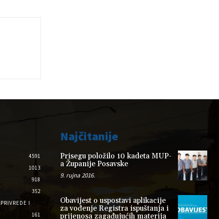
Najčitanije
Prisegu položilo 10 kadeta MUP-
4591
a Županije Posavske
1013
9. rujna 2016.
918
352
Obavijest o uspostavi aplikacije
PRIVREDE I
za vođenje Registra ispuštanja i
161
prijenosa zagađujućih materija