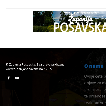
© Županija Posavska. Sva prava pridržana.
O nama
www.zupanijaposavska.ba ® 2022
Ovdje ćete pr
objave za me
premijera, 
te prijenose
realnom vre