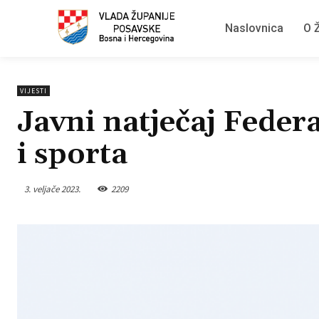
Naslovnica
O Ž
VIJESTI
Javni natječaj Feder
i sporta
3. veljače 2023.
2209