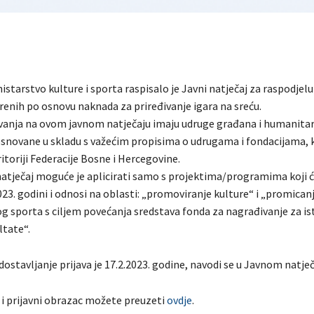
starstvo kulture i sporta raspisalo je Javni natječaj za raspodjelu 
renih po osnovu naknada za priređivanje igara na sreću.
vanja na ovom javnom natječaju imaju udruge građana i humanita
osnovane u skladu s važećim propisima o udrugama i fondacijama, 
ritoriji Federacije Bosne i Hercegovine.
 natječaj moguće je aplicirati samo s projektima/programima koji ć
2023. godini i odnosi na oblasti: „promoviranje kulture“ i „promican
g sporta s ciljem povećanja sredstava fonda za nagrađivanje za i
ltate“.
 dostavljanje prijava je 17.2.2023. godine, navodi se u Javnom natječ
 i prijavni obrazac možete preuzeti
ovdje
.