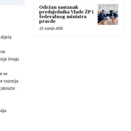
Održan sastanak
predsjednika Vlade ŽP i
federalnog ministra
pravde
23. srpnja 2026.
dijela
rne
koje imaju
e se
je razvoja
staknute
aju.