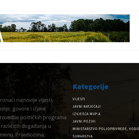
Kategorije
onaći najnovije vijesti,
VIJESTI
JAVNI NATJEČAJI
dije, govore i izjave
IZVJEŠĆA MUP-A
provedbe političkih programa
JAVNI POZIVI
 različitih događanja u
MINISTARSTVO POLJOPRIVREDE, VODO
menu. Prijedlozima,
ŠUMARSTVA