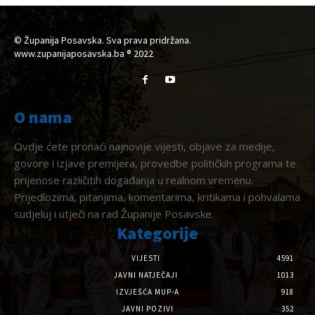
© Županija Posavska. Sva prava pridržana.
www.zupanijaposavska.ba ® 2022
O nama
Ovdje ćete pronaći najnovije vijesti, objave za medije,
govore i izjave premijera, provedbe političkih programa te
prijenose različitih događanja u realnom vremenu.
Prijedlozima, pitanjima, komentarima, kritikama i pohvalama
sudjeluj i utječi na rad Županije Posavske.
Kategorije
VIJESTI
4591
JAVNI NATJEČAJI
1013
IZVJEŠĆA MUP-A
918
JAVNI POZIVI
352