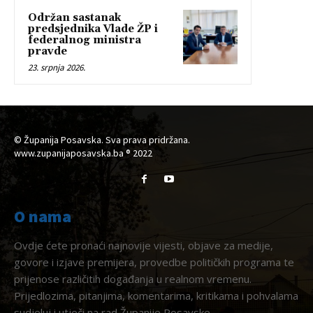
Održan sastanak
predsjednika Vlade ŽP i
federalnog ministra
pravde
23. srpnja 2026.
© Županija Posavska. Sva prava pridržana.
www.zupanijaposavska.ba ® 2022
O nama
Ovdje ćete pronaći najnovije vijesti, objave za medije,
govore i izjave premijera, provedbe političkih programa te
prijenose različitih događanja u realnom vremenu.
Prijedlozima, pitanjima, komentarima, kritikama i pohvalama
sudjeluj i utječi na rad Županije Posavske.