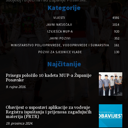
Kategorije
VIJESTI
4591
JAVNI NATJEČAJI
1014
IZVJEŠĆA MUP-A
920
JAVNI POZIVI
352
MINISTARSTVO POLJOPRIVREDE, VODOPRIVREDE I ŠUMARSTVA
161
POZIVI ZA SJEDNICE VLADE
130
Najčitanije
Prisegu položilo 10 kadeta MUP-a Županije
Posavske
9. rujna 2016.
Obavijest o uspostavi aplikacije za vođenje
Registra ispuštanja i prijenosa zagađujućih
materija (PRTR)
19. prosinca 2024.