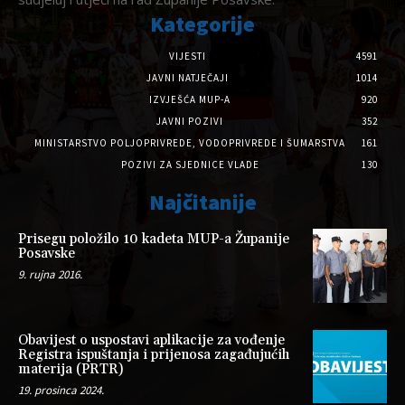
Kategorije
VIJESTI
4591
JAVNI NATJEČAJI
1014
IZVJEŠĆA MUP-A
920
JAVNI POZIVI
352
MINISTARSTVO POLJOPRIVREDE, VODOPRIVREDE I ŠUMARSTVA
161
POZIVI ZA SJEDNICE VLADE
130
Najčitanije
Prisegu položilo 10 kadeta MUP-a Županije
Posavske
9. rujna 2016.
Obavijest o uspostavi aplikacije za vođenje
Registra ispuštanja i prijenosa zagađujućih
materija (PRTR)
19. prosinca 2024.