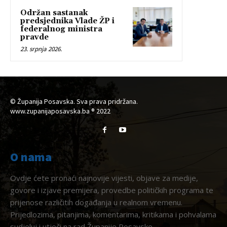
Održan sastanak
predsjednika Vlade ŽP i
federalnog ministra
pravde
23. srpnja 2026.
© Županija Posavska. Sva prava pridržana.
www.zupanijaposavska.ba ® 2022
O nama
Ovdje ćete pronaći najnovije vijesti, objave za medije,
govore i izjave premijera, provedbe političkih programa te
prijenose različitih događanja u realnom vremenu.
Prijedlozima, pitanjima, komentarima, kritikama i pohvalama
sudjeluj i utječi na rad Županije Posavske.