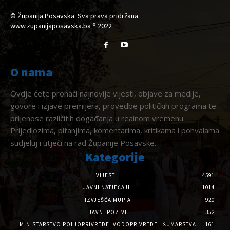
© Županija Posavska. Sva prava pridržana.
www.zupanijaposavska.ba ® 2022
O nama
Ovdje ćete pronaći najnovije vijesti, objave za medije,
govore i izjave premijera, provedbe političkih programa te
prijenose različitih događanja u realnom vremenu.
Prijedlozima, pitanjima, komentarima, kritikama i pohvalama
sudjeluj i utječi na rad Županije Posavske.
Kategorije
VIJESTI
4591
JAVNI NATJEČAJI
1014
IZVJEŠĆA MUP-A
920
JAVNI POZIVI
352
MINISTARSTVO POLJOPRIVREDE, VODOPRIVREDE I ŠUMARSTVA
161