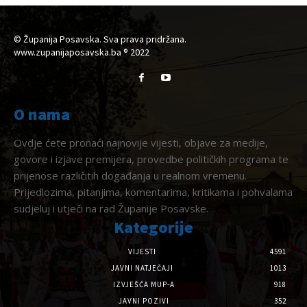
© Županija Posavska. Sva prava pridržana.
www.zupanijaposavska.ba ® 2022
O nama
Ovdje ćete pronaći najnovije vijesti, objave za medije,
govore i izjave premijera, provedbe političkih programa te
prijenose različitih događanja u realnom vremenu.
Prijedlozima, pitanjima, komentarima, kritikama i pohvalama
sudjeluj i utječi na rad Županije Posavske.
Kategorije
VIJESTI
4591
JAVNI NATJEČAJI
1013
IZVJEŠĆA MUP-A
918
JAVNI POZIVI
352