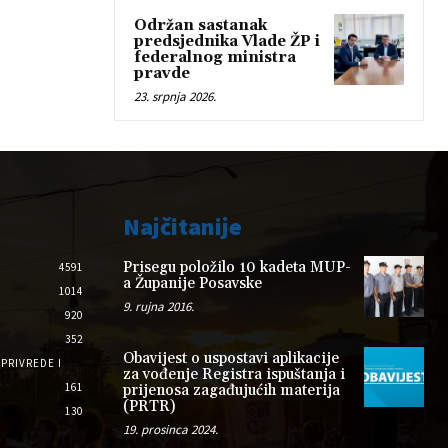
Održan sastanak
predsjednika Vlade ŽP i
federalnog ministra
pravde
23. srpnja 2026.
Najčitanije
Prisegu položilo 10 kadeta MUP-
4591
a Županije Posavske
1014
9. rujna 2016.
920
352
Obavijest o uspostavi aplikacije
PRIVREDE I
za vođenje Registra ispuštanja i
161
prijenosa zagađujućih materija
(PRTR)
130
19. prosinca 2024.