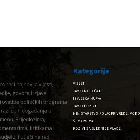
Kategorije
onaći najnovije vijesti,
VIJESTI
JAVNI NATJEČAJI
dije, govore i izjave
IZVJEŠĆA MUP-A
provedbe političkih programa
JAVNI POZIVI
 različitih događanja u
MINISTARSTVO POLJOPRIVREDE, VODO
menu. Prijedlozima,
ŠUMARSTVA
omentarima, kritikama i
POZIVI ZA SJEDNICE VLADE
djeluj i utječi na rad