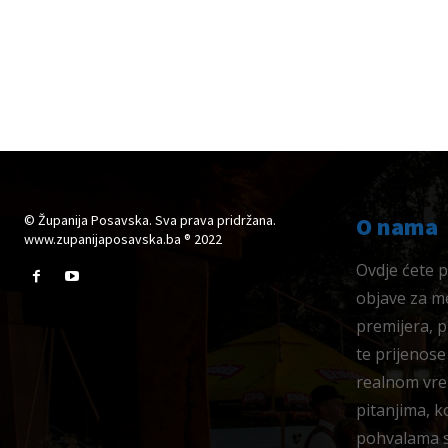
© Županija Posavska. Sva prava pridržana.
O nama
www.zupanijaposavska.ba ® 2022
Ovdje ćete pr
objave za me
premijera, 
te prijenose
realnom vre
pitanjima, k
pohvalama su