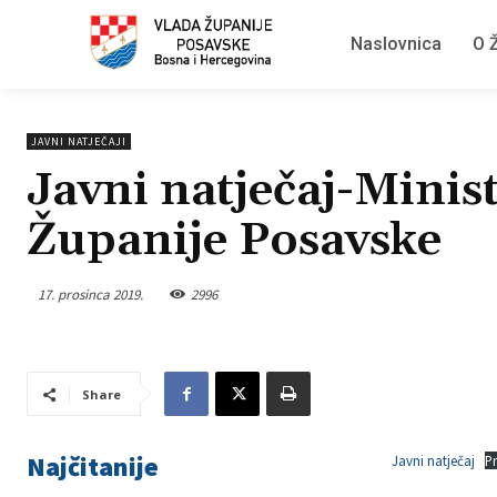
Naslovnica
O Ž
JAVNI NATJEČAJI
Javni natječaj-Minis
Županije Posavske
17. prosinca 2019.
2996
Share
Najčitanije
Javni natječaj
P