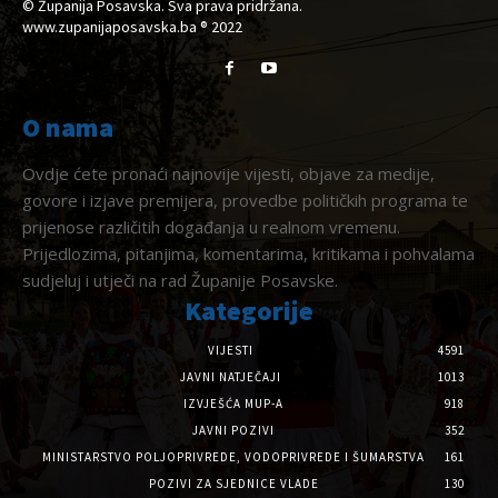
© Županija Posavska. Sva prava pridržana.
www.zupanijaposavska.ba ® 2022
O nama
Ovdje ćete pronaći najnovije vijesti, objave za medije,
govore i izjave premijera, provedbe političkih programa te
prijenose različitih događanja u realnom vremenu.
Prijedlozima, pitanjima, komentarima, kritikama i pohvalama
sudjeluj i utječi na rad Županije Posavske.
Kategorije
VIJESTI
4591
JAVNI NATJEČAJI
1013
IZVJEŠĆA MUP-A
918
JAVNI POZIVI
352
MINISTARSTVO POLJOPRIVREDE, VODOPRIVREDE I ŠUMARSTVA
161
POZIVI ZA SJEDNICE VLADE
130