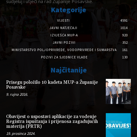
sudjeluj i utječi na rad Županije Posavske.
Kategorije
VIJESTI
4591
JAVNI NATJEČAJI
1014
IZVJEŠĆA MUP-A
920
JAVNI POZIVI
352
MINISTARSTVO POLJOPRIVREDE, VODOPRIVREDE I ŠUMARSTVA
161
POZIVI ZA SJEDNICE VLADE
130
Najčitanije
Prisegu položilo 10 kadeta MUP-a Županije
Posavske
9. rujna 2016.
Obavijest o uspostavi aplikacije za vođenje
Registra ispuštanja i prijenosa zagađujućih
materija (PRTR)
19. prosinca 2024.