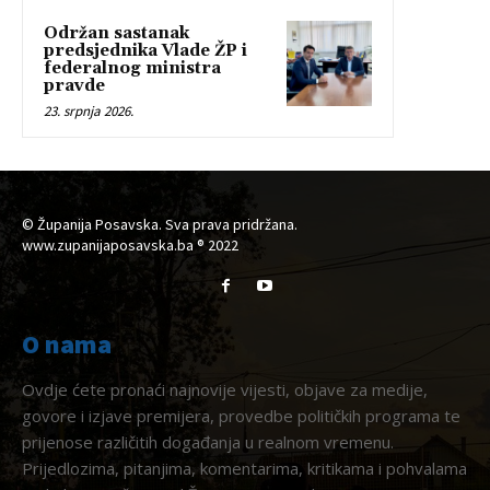
Održan sastanak
predsjednika Vlade ŽP i
federalnog ministra
pravde
23. srpnja 2026.
© Županija Posavska. Sva prava pridržana.
www.zupanijaposavska.ba ® 2022
O nama
Ovdje ćete pronaći najnovije vijesti, objave za medije,
govore i izjave premijera, provedbe političkih programa te
prijenose različitih događanja u realnom vremenu.
Prijedlozima, pitanjima, komentarima, kritikama i pohvalama