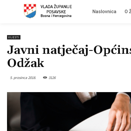
Naslovnica
O Ž
VIJESTI
Javni natječaj-Općin
Odžak
5. prosinca 2018.
3126