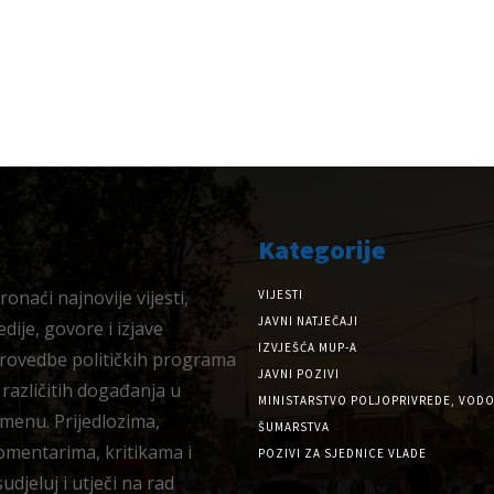
Kategorije
onaći najnovije vijesti,
VIJESTI
JAVNI NATJEČAJI
dije, govore i izjave
IZVJEŠĆA MUP-A
provedbe političkih programa
JAVNI POZIVI
 različitih događanja u
MINISTARSTVO POLJOPRIVREDE, VODO
menu. Prijedlozima,
ŠUMARSTVA
omentarima, kritikama i
POZIVI ZA SJEDNICE VLADE
djeluj i utječi na rad