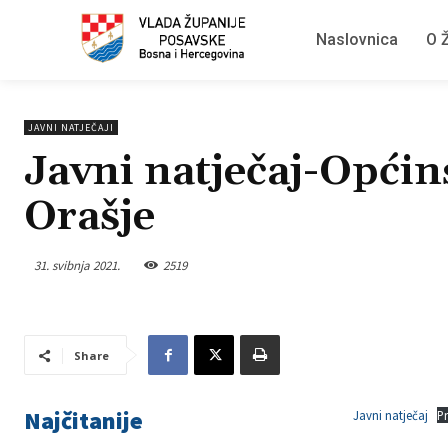
Naslovnica
O Ž
JAVNI NATJEČAJI
Javni natječaj-Općin
Orašje
31. svibnja 2021.
2519
Share
Najčitanije
Javni natječaj
P