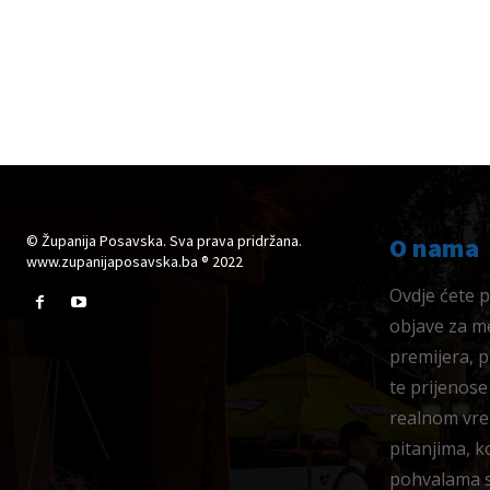
© Županija Posavska. Sva prava pridržana.
O nama
www.zupanijaposavska.ba ® 2022
Ovdje ćete pr
objave za me
premijera, 
te prijenose
realnom vre
pitanjima, k
pohvalama su