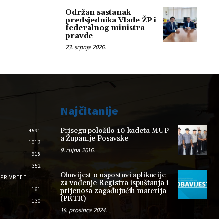
Održan sastanak
predsjednika Vlade ŽP i
federalnog ministra
pravde
23. srpnja 2026.
Najčitanije
Prisegu položilo 10 kadeta MUP-
4591
a Županije Posavske
1013
9. rujna 2016.
918
352
Obavijest o uspostavi aplikacije
PRIVREDE I
za vođenje Registra ispuštanja i
161
prijenosa zagađujućih materija
(PRTR)
130
19. prosinca 2024.