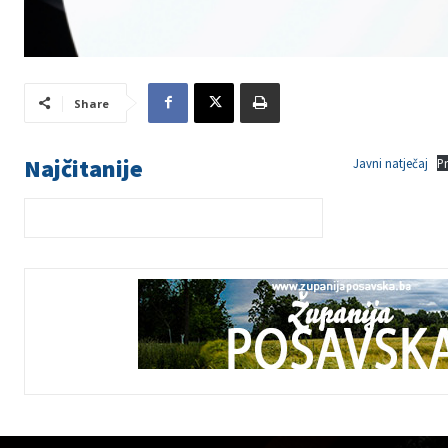
Share
Najčitanije
Javni natječaj
P