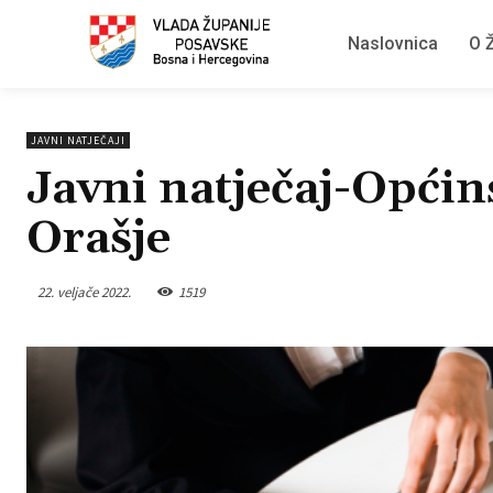
Naslovnica
O Ž
JAVNI NATJEČAJI
Javni natječaj-Općin
Orašje
22. veljače 2022.
1519