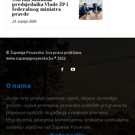
predsjednika Vlade ŽP i
federalnog ministra
pravde
23. srpnja 2026.
© Županija Posavska. Sva prava pridržana.
www.zupanijaposavska.ba ® 2022
O nama
Ovdje ćete pronaći najnovije vijesti, objave za medije,
govore i izjave premijera, provedbe političkih programa te
prijenose različitih događanja u realnom vremenu.
Prijedlozima, pitanjima, komentarima, kritikama i pohvalama
sudjeluj i utječi na rad Županije Posavske.