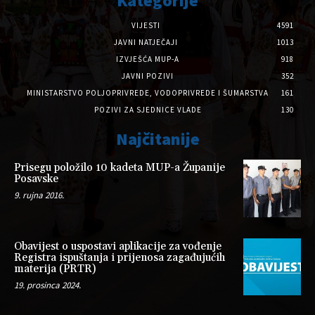
Kategorije
VIJESTI
4591
JAVNI NATJEČAJI
1013
IZVJEŠĆA MUP-A
918
JAVNI POZIVI
352
MINISTARSTVO POLJOPRIVREDE, VODOPRIVREDE I ŠUMARSTVA
161
POZIVI ZA SJEDNICE VLADE
130
Najčitanije
Prisegu položilo 10 kadeta MUP-a Županije
Posavske
9. rujna 2016.
Obavijest o uspostavi aplikacije za vođenje
Registra ispuštanja i prijenosa zagađujućih
materija (PRTR)
19. prosinca 2024.