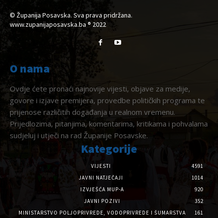
© Županija Posavska. Sva prava pridržana.
www.zupanijaposavska.ba ® 2022
O nama
Ovdje ćete pronaći najnovije vijesti, objave za medije,
govore i izjave premijera, provedbe političkih programa te
prijenose različitih događanja u realnom vremenu.
Prijedlozima, pitanjima, komentarima, kritikama i pohvalama
sudjeluj i utječi na rad Županije Posavske.
Kategorije
VIJESTI
4591
JAVNI NATJEČAJI
1014
IZVJEŠĆA MUP-A
920
JAVNI POZIVI
352
MINISTARSTVO POLJOPRIVREDE, VODOPRIVREDE I ŠUMARSTVA
161