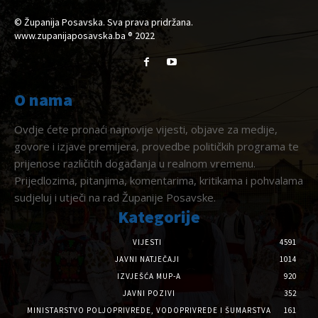
© Županija Posavska. Sva prava pridržana.
www.zupanijaposavska.ba ® 2022
O nama
Ovdje ćete pronaći najnovije vijesti, objave za medije,
govore i izjave premijera, provedbe političkih programa te
prijenose različitih događanja u realnom vremenu.
Prijedlozima, pitanjima, komentarima, kritikama i pohvalama
sudjeluj i utječi na rad Županije Posavske.
Kategorije
VIJESTI
4591
JAVNI NATJEČAJI
1014
IZVJEŠĆA MUP-A
920
JAVNI POZIVI
352
MINISTARSTVO POLJOPRIVREDE, VODOPRIVREDE I ŠUMARSTVA
161