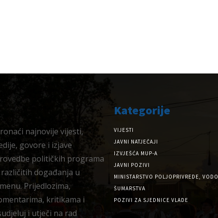
Kategorije
onaći najnovije vijesti,
VIJESTI
JAVNI NATJEČAJI
dije, govore i izjave
IZVJEŠĆA MUP-A
provedbe političkih programa
JAVNI POZIVI
 različitih događanja u
MINISTARSTVO POLJOPRIVREDE, VODO
menu. Prijedlozima,
ŠUMARSTVA
omentarima, kritikama i
POZIVI ZA SJEDNICE VLADE
djeluj i utječi na rad