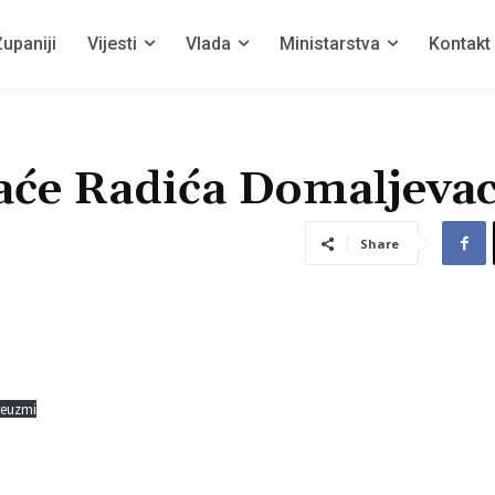
upaniji
Vijesti
Vlada
Ministarstva
Kontakt
raće Radića Domaljeva
Share
reuzmi