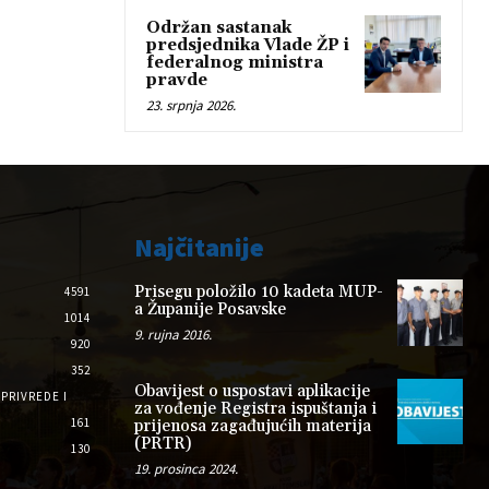
Održan sastanak
predsjednika Vlade ŽP i
federalnog ministra
pravde
23. srpnja 2026.
Najčitanije
Prisegu položilo 10 kadeta MUP-
4591
a Županije Posavske
1014
9. rujna 2016.
920
352
Obavijest o uspostavi aplikacije
PRIVREDE I
za vođenje Registra ispuštanja i
161
prijenosa zagađujućih materija
(PRTR)
130
19. prosinca 2024.