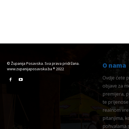
© Županija Posavska. Sva prava pridržana.
O nama
www.zupanijaposavska.ba ® 2022
Ovdje ćete pr
objave za me
premijera, 
te prijenose
realnom vre
pitanjima, k
pohvalama su