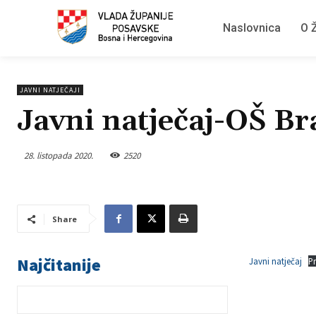
Naslovnica
O Ž
JAVNI NATJEČAJI
Javni natječaj-OŠ B
28. listopada 2020.
2520
Share
Najčitanije
Javni natječaj
P