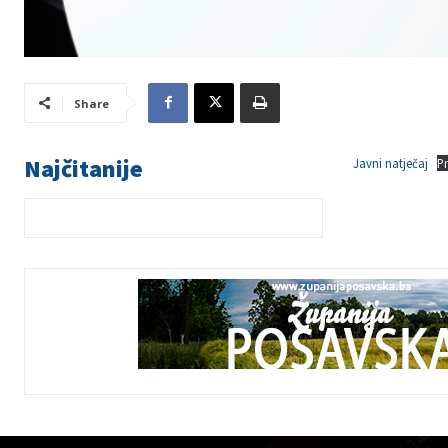
Share
Najčitanije
Javni natječaj
P