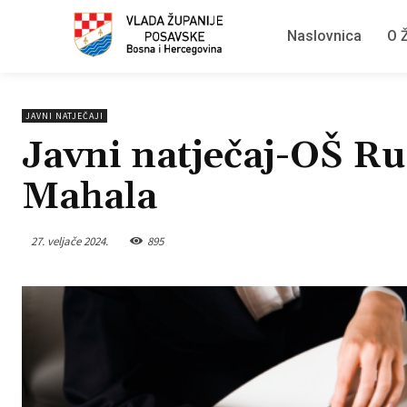
Naslovnica
O Ž
JAVNI NATJEČAJI
Javni natječaj-OŠ R
Mahala
27. veljače 2024.
895