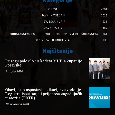
Kategorije
VIJESTI
4591
JAVNI NATJEČAJI
1013
IZVJEŠĆA MUP-A
918
JAVNI POZIVI
352
MINISTARSTVO POLJOPRIVREDE, VODOPRIVREDE I ŠUMARSTVA
161
POZIVI ZA SJEDNICE VLADE
130
Najčitanije
Prisegu položilo 10 kadeta MUP-a Županije
Posavske
9. rujna 2016.
Obavijest o uspostavi aplikacije za vođenje
Registra ispuštanja i prijenosa zagađujućih
materija (PRTR)
19. prosinca 2024.