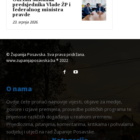
predsjednika Vlade ŽP i
federalnog ministra
pravde
23. srpnja 2026.
© Županija Posavska. Sva prava pridržana.
www.zupanijaposavska.ba ® 2022
O nama
Ovdje ćete pronaći najnovije vijesti, objave za medije,
govore i izjave premijera, provedbe političkih programa te
prijenose različitih događanja u realnom vremenu.
Prijedlozima, pitanjima, komentarima, kritikama i pohvalama
sudjeluj i utječi na rad Županije Posavske.