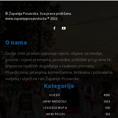
© Županija Posavska. Sva prava pridržana.
www.zupanijaposavska.ba ® 2022
O nama
Ovdje ćete pronaći najnovije vijesti, objave za medije,
govore i izjave premijera, provedbe političkih programa te
prijenose različitih događanja u realnom vremenu.
Prijedlozima, pitanjima, komentarima, kritikama i pohvalama
sudjeluj i utječi na rad Županije Posavske.
Kategorije
VIJESTI
4591
JAVNI NATJEČAJI
1014
IZVJEŠĆA MUP-A
920
JAVNI POZIVI
352