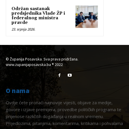
Održan sastanak
predsjednika Vlade ŽP i
federalnog ministra
pravde
23. srpnja 2026.
© Županija Posavska. Sva prava pridržana.
www.zupanijaposavska.ba ® 2022
O nama
Ovdje ćete pronaći najnovije vijesti, objave za medije,
govore i izjave premijera, provedbe političkih programa te
prijenose različitih događanja u realnom vremenu.
Prijedlozima, pitanjima, komentarima, kritikama i pohvalama