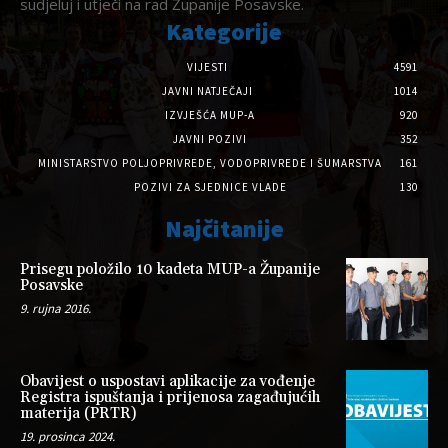
sudjeluj i utječi na rad Županije Posavske.
Kategorije
VIJESTI
4591
JAVNI NATJEČAJI
1014
IZVJEŠĆA MUP-A
920
JAVNI POZIVI
352
MINISTARSTVO POLJOPRIVREDE, VODOPRIVREDE I ŠUMARSTVA
161
POZIVI ZA SJEDNICE VLADE
130
Najčitanije
Prisegu položilo 10 kadeta MUP-a Županije
Posavske
9. rujna 2016.
Obavijest o uspostavi aplikacije za vođenje
Registra ispuštanja i prijenosa zagađujućih
materija (PRTR)
19. prosinca 2024.