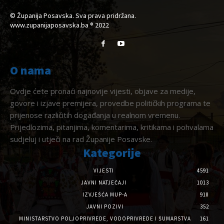
© Županija Posavska. Sva prava pridržana.
www.zupanijaposavska.ba ® 2022
O nama
Ovdje ćete pronaći najnovije vijesti, objave za medije,
govore i izjave premijera, provedbe političkih programa te
prijenose različitih događanja u realnom vremenu.
Prijedlozima, pitanjima, komentarima, kritikama i pohvalama
sudjeluj i utječi na rad Županije Posavske.
Kategorije
VIJESTI
4591
JAVNI NATJEČAJI
1013
IZVJEŠĆA MUP-A
918
JAVNI POZIVI
352
MINISTARSTVO POLJOPRIVREDE, VODOPRIVREDE I ŠUMARSTVA
161