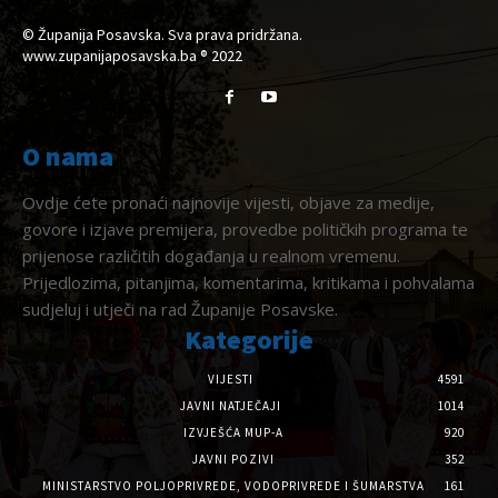
© Županija Posavska. Sva prava pridržana.
www.zupanijaposavska.ba ® 2022
O nama
Ovdje ćete pronaći najnovije vijesti, objave za medije,
govore i izjave premijera, provedbe političkih programa te
prijenose različitih događanja u realnom vremenu.
Prijedlozima, pitanjima, komentarima, kritikama i pohvalama
sudjeluj i utječi na rad Županije Posavske.
Kategorije
VIJESTI
4591
JAVNI NATJEČAJI
1014
IZVJEŠĆA MUP-A
920
JAVNI POZIVI
352
MINISTARSTVO POLJOPRIVREDE, VODOPRIVREDE I ŠUMARSTVA
161