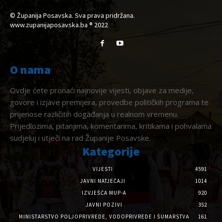
© Županija Posavska. Sva prava pridržana.
www.zupanijaposavska.ba ® 2022
O nama
Ovdje ćete pronaći najnovije vijesti, objave za medije,
govore i izjave premijera, provedbe političkih programa te
prijenose različitih događanja u realnom vremenu.
Prijedlozima, pitanjima, komentarima, kritikama i pohvalama
sudjeluj i utječi na rad Županije Posavske.
Kategorije
VIJESTI
4591
JAVNI NATJEČAJI
1014
IZVJEŠĆA MUP-A
920
JAVNI POZIVI
352
MINISTARSTVO POLJOPRIVREDE, VODOPRIVREDE I ŠUMARSTVA
161