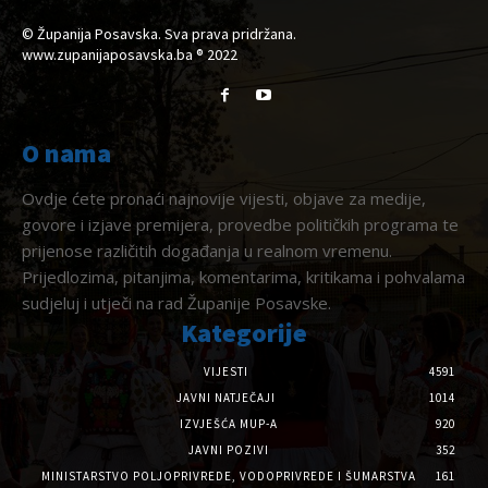
© Županija Posavska. Sva prava pridržana.
www.zupanijaposavska.ba ® 2022
O nama
Ovdje ćete pronaći najnovije vijesti, objave za medije,
govore i izjave premijera, provedbe političkih programa te
prijenose različitih događanja u realnom vremenu.
Prijedlozima, pitanjima, komentarima, kritikama i pohvalama
sudjeluj i utječi na rad Županije Posavske.
Kategorije
VIJESTI
4591
JAVNI NATJEČAJI
1014
IZVJEŠĆA MUP-A
920
JAVNI POZIVI
352
MINISTARSTVO POLJOPRIVREDE, VODOPRIVREDE I ŠUMARSTVA
161