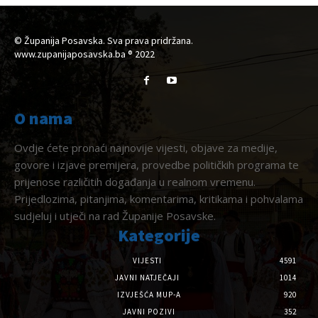
© Županija Posavska. Sva prava pridržana.
www.zupanijaposavska.ba ® 2022
O nama
Ovdje ćete pronaći najnovije vijesti, objave za medije,
govore i izjave premijera, provedbe političkih programa te
prijenose različitih događanja u realnom vremenu.
Prijedlozima, pitanjima, komentarima, kritikama i pohvalama
sudjeluj i utječi na rad Županije Posavske.
Kategorije
VIJESTI
4591
JAVNI NATJEČAJI
1014
IZVJEŠĆA MUP-A
920
JAVNI POZIVI
352