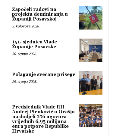
Započeli radovi na
projektu deminiranja u
Županiji Posavskoj
3. kolovoza 2026.
141. sjednica Vlade
Županije Posavske
30. srpnja 2026.
Polaganje svečane prisege
29. srpnja 2026.
Predsjednik Vlade RH
Andrej Plenković u Orašju
na dodjeli 276 ugovora
vrijednih 6,95 milijuna
eura potpore Republike
Hrvatske