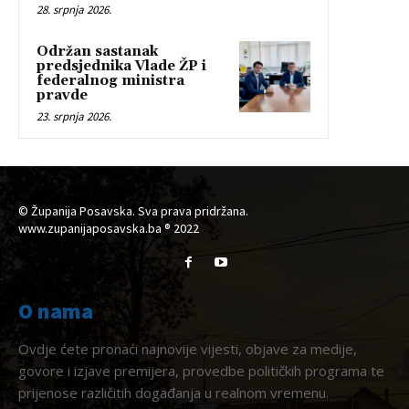
28. srpnja 2026.
Održan sastanak
predsjednika Vlade ŽP i
federalnog ministra
pravde
23. srpnja 2026.
© Županija Posavska. Sva prava pridržana.
www.zupanijaposavska.ba ® 2022
O nama
Ovdje ćete pronaći najnovije vijesti, objave za medije,
govore i izjave premijera, provedbe političkih programa te
prijenose različitih događanja u realnom vremenu.