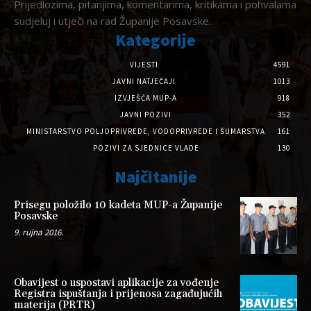
Prijedlozima, pitanjima, komentarima, kritikama i pohvalama
sudjeluj i utječi na rad Županije Posavske.
Kategorije
VIJESTI
4591
JAVNI NATJEČAJI
1013
IZVJEŠĆA MUP-A
918
JAVNI POZIVI
352
MINISTARSTVO POLJOPRIVREDE, VODOPRIVREDE I ŠUMARSTVA
161
POZIVI ZA SJEDNICE VLADE
130
Najčitanije
Prisegu položilo 10 kadeta MUP-a Županije
Posavske
9. rujna 2016.
Obavijest o uspostavi aplikacije za vođenje
Registra ispuštanja i prijenosa zagađujućih
materija (PRTR)