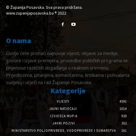
© Županija Posavska. Sva prava pridržana.
www.zupanijaposavska.ba ® 2022
O nama
Ovdje ćete pronaći najnovije vijesti, objave za medije,
govore i izjave premijera, provedbe političkih programa te
prijenose različitih događanja u realnom vremenu.
Prijedlozima, pitanjima, komentarima, kritikama i pohvalama
sudjeluj i utječi na rad Županije Posavske.
Kategorije
VIJESTI
4591
JAVNI NATJEČAJI
1014
IZVJEŠĆA MUP-A
920
JAVNI POZIVI
352
MINISTARSTVO POLJOPRIVREDE, VODOPRIVREDE I ŠUMARSTVA
161