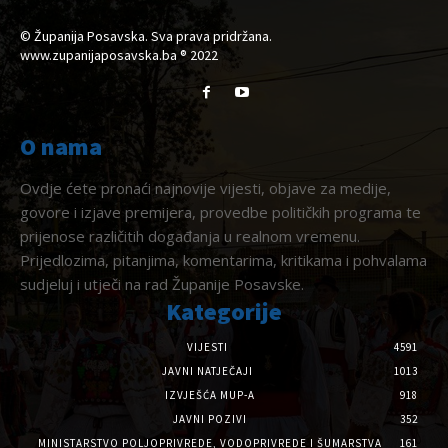
© Županija Posavska. Sva prava pridržana.
www.zupanijaposavska.ba ® 2022
O nama
Ovdje ćete pronaći najnovije vijesti, objave za medije,
govore i izjave premijera, provedbe političkih programa te
prijenose različitih događanja u realnom vremenu.
Prijedlozima, pitanjima, komentarima, kritikama i pohvalama
sudjeluj i utječi na rad Županije Posavske.
Kategorije
VIJESTI
4591
JAVNI NATJEČAJI
1013
IZVJEŠĆA MUP-A
918
JAVNI POZIVI
352
MINISTARSTVO POLJOPRIVREDE, VODOPRIVREDE I ŠUMARSTVA
161