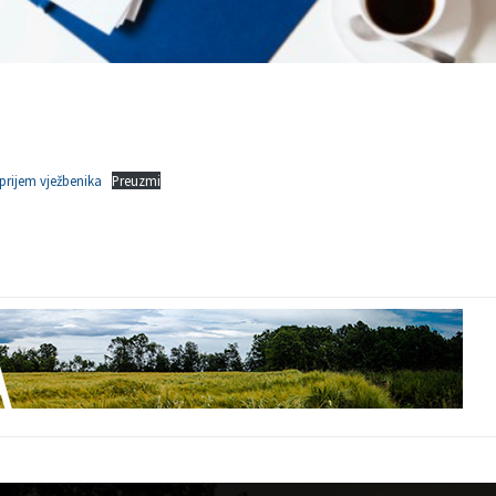
 prijem vježbenika
Preuzmi