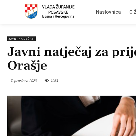
Naslovnica
O Ž
JAVNI NATJEČAJI
Javni natječaj za pr
Orašje
7. prosinca 2023.
1063