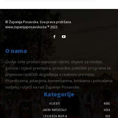
© Županija Posavska. Sva prava pridržana.
www.zupanijaposavska.ba ® 2022
O nama
Ovdje ćete pronaći najnovije vijesti, objave za medije,
govore i izjave premijera, provedbe političkih programa te
prijenose različitih događanja u realnom vremenu.
Prijedlozima, pitanjima, komentarima, kritikama i pohvalama
sudjeluj i utječi na rad Županije Posavske.
Kategorije
VIJESTI
4591
JAVNI NATJEČAJI
1014
IZVJEŠĆA MUP-A
919