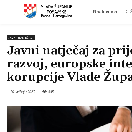
Naslovnica
O Ž
JAVNI NATJEČAJI
Javni natječaj za pr
razvoj, europske inte
korupcije Vlade Žup
10. svibnja 2023.
988