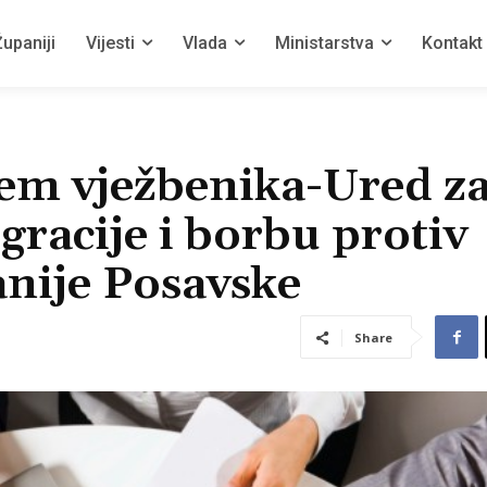
upaniji
Vijesti
Vlada
Ministarstva
Kontakt
ijem vježbenika-Ured z
gracije i borbu protiv
anije Posavske
Share