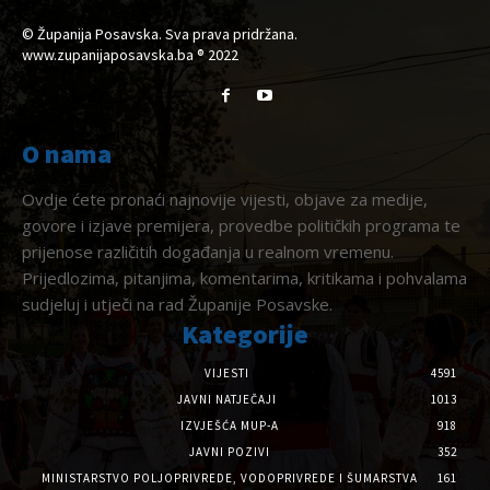
© Županija Posavska. Sva prava pridržana.
www.zupanijaposavska.ba ® 2022
O nama
Ovdje ćete pronaći najnovije vijesti, objave za medije,
govore i izjave premijera, provedbe političkih programa te
prijenose različitih događanja u realnom vremenu.
Prijedlozima, pitanjima, komentarima, kritikama i pohvalama
sudjeluj i utječi na rad Županije Posavske.
Kategorije
VIJESTI
4591
JAVNI NATJEČAJI
1013
IZVJEŠĆA MUP-A
918
JAVNI POZIVI
352
MINISTARSTVO POLJOPRIVREDE, VODOPRIVREDE I ŠUMARSTVA
161