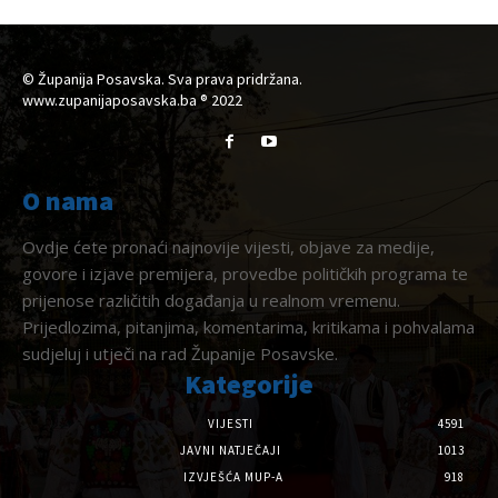
© Županija Posavska. Sva prava pridržana.
www.zupanijaposavska.ba ® 2022
O nama
Ovdje ćete pronaći najnovije vijesti, objave za medije,
govore i izjave premijera, provedbe političkih programa te
prijenose različitih događanja u realnom vremenu.
Prijedlozima, pitanjima, komentarima, kritikama i pohvalama
sudjeluj i utječi na rad Županije Posavske.
Kategorije
VIJESTI
4591
JAVNI NATJEČAJI
1013
IZVJEŠĆA MUP-A
918