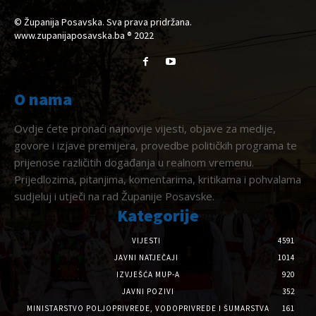
© Županija Posavska. Sva prava pridržana.
www.zupanijaposavska.ba ® 2022
O nama
Ovdje ćete pronaći najnovije vijesti, objave za medije,
govore i izjave premijera, provedbe političkih programa te
prijenose različitih događanja u realnom vremenu.
Prijedlozima, pitanjima, komentarima, kritikama i pohvalama
sudjeluj i utječi na rad Županije Posavske.
Kategorije
VIJESTI
4591
JAVNI NATJEČAJI
1014
IZVJEŠĆA MUP-A
920
JAVNI POZIVI
352
MINISTARSTVO POLJOPRIVREDE, VODOPRIVREDE I ŠUMARSTVA
161